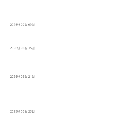
파주시 1.2톤 카고트럭 용달넘버 구매 완료! 접수까지 신속하게
진행
2026년 07월 09일
용인 고객님 1.2톤 냉동탑차 영업용번호판 계약 완료
2026년 06월 15일
[김해트럭매매] 3.5톤 윙바디에 개별화물넘버 달고 월 고정 지입
료 탈출한 후기
2026년 05월 21일
■트럭기사■ 인생.극장
중고트럭매매 유튜브로 실버버튼? 디젤트럭이 해냈습니다 (감동
실화)
2025년 05월 23일