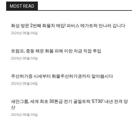
MOST READ
화성 방문 2번째 화물차 매입! 파비스 메가트럭 만나러 갑니다
2026년 08월 06일
트럼프, 중동 해운·화물 피해 이란 자금 직접 투입
2026년 08월 06일
주선허가증 시세부터 화물주선허가권까지 알아봅시다
2026년 08월 04일
새안그룹, 세계 최초 30톤급 전기 굴절트럭 ‘ET30’ 내년 전격 양
산
2026년 08월 04일
■디젤트럭■ 허가.진행