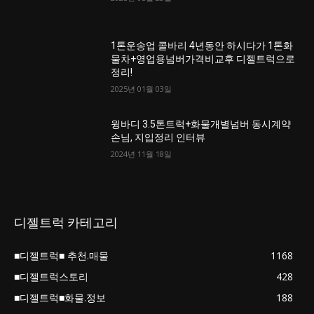
1톤운송업 콜바리 4년동안 하시다가 1톤화
물차+영업용넘버가격비교후 디젤트럭으로
정리!
2025년 01월 03일
윙바디 3.5톤트럭+화물개별넘버 동시계약
손님, 지입정리 인터뷰
2024년 11월 18일
디젤트럭 카테고리
■디젤트럭■ 추천.매물
1168
■디젤트럭스토리
428
■디젤트럭■화물.정보
188