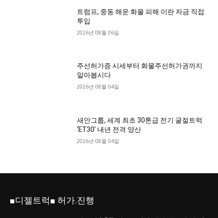
트럼프, 중동 해운·화물 피해 이란 자금 직접
투입
2026년 08월 06일
주선허가증 시세부터 화물주선허가권까지
알아봅시다
2026년 08월 04일
새안그룹, 세계 최초 30톤급 전기 굴절트럭
‘ET30’ 내년 전격 양산
2026년 08월 04일
■디젤트럭■ 허가.진행