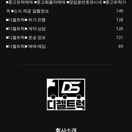
■중고트럭매매 ■중고화물차매매 ■영업용번호판시세 ■중고트럭가
격 ■소식 제공 알뜰정보
149
■디젤트럭■ 허가.진행
128
■디젤트럭■ 계약.상담
126
■디젤트럭■ 운송.정보
121
■디젤트럭■ 매매.매입
69
회사소개