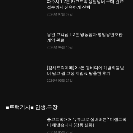
파주시 1.2톤 카고트럭 용달넘버 구매 완료!
접수까지 신속하게 진행
2026년 07월 09일
용인 고객님 1.2톤 냉동탑차 영업용번호판
계약 완료
2026년 06월 15일
[김해트럭매매] 3.5톤 윙바디에 개별화물넘
버 달고 월 고정 지입료 탈출한 후기
2026년 05월 21일
■트럭기사■ 인생.극장
중고트럭매매 유튜브로 실버버튼? 디젤트럭
이 해냈습니다 (감동 실화)
2025년 05월 23일