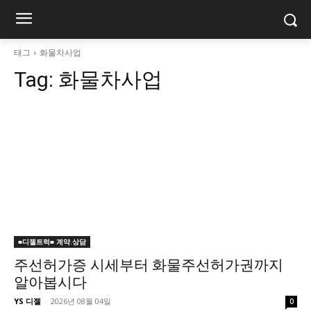
태그
화물차사업
Tag:
화물차사업
■디젤트럭■ 계약.상담
주선허가증 시세부터 화물주선허가권까지
알아봅시다
YS 디젤
-
2026년 08월 04일
0