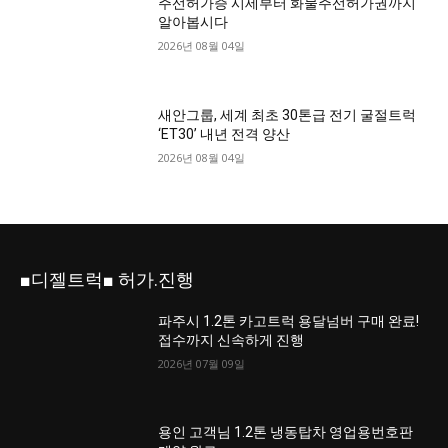
주선허가증 시세부터 화물주선허가권까지
알아봅시다
2026년 08월 04일
새안그룹, 세계 최초 30톤급 전기 굴절트럭
‘ET30’ 내년 전격 양산
2026년 08월 04일
■디젤트럭■ 허가.진행
파주시 1.2톤 카고트럭 용달넘버 구매 완료!
접수까지 신속하게 진행
2026년 07월 09일
용인 고객님 1.2톤 냉동탑차 영업용번호판