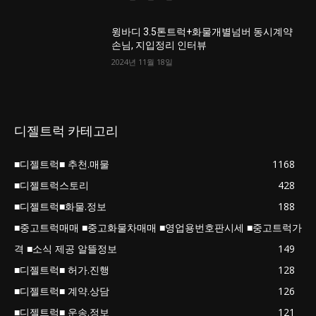
윙바디 3.5톤트럭+화물개별넘버 동시계약
손님, 지입정리 인터뷰
2024년 11월 18일
디젤트럭 카테고리
■디젤트럭■ 추천.매물
1168
■디젤트럭스토리
428
■디젤트럭■화물.정보
188
■중고트럭매매 ■중고화물차매매 ■영업용번호판시세 ■중고트럭가
격 ■소식 제공 알뜰정보
149
■디젤트럭■ 허가.진행
128
■디젤트럭■ 계약.상담
126
■디젤트럭■ 운송.정보
121