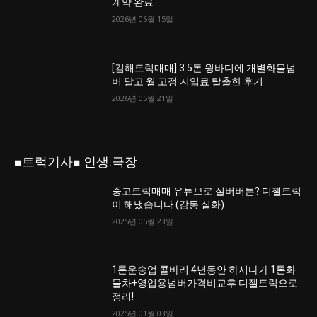
계약 완료
2026년 06월 15일
[김해트럭매매] 3.5톤 윙바디에 개별화물넘
버 달고 월 고정 지입료 탈출한 후기
2026년 05월 21일
■트럭기사■ 인생.극장
중고트럭매매 유튜브로 실버버튼? 디젤트럭
이 해냈습니다 (감동 실화)
2025년 05월 23일
1톤운송업 콜바리 4년동안 하시다가 1톤화
물차+영업용넘버가격비교후 디젤트럭으로
정리!
2025년 01월 03일