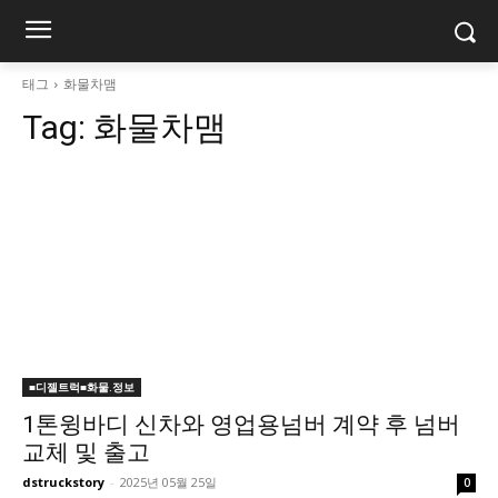
태그
화물차맴
Tag:
화물차맴
■디젤트럭■화물.정보
1톤윙바디 신차와 영업용넘버 계약 후 넘버
교체 및 출고
dstruckstory
-
2025년 05월 25일
0