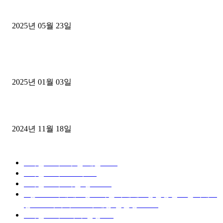
중고트럭매매 유튜브로 실버버튼? 디젤트럭이 해냈습니다 (감동 실화
2025년 05월 23일
1톤운송업 콜바리 4년동안 하시다가 1톤화물차+영업용넘버가격비교
젤트럭으로 정리!
2025년 01월 03일
윙바디 3.5톤트럭+화물개별넘버 동시계약손님, 지입정리 인터뷰
2024년 11월 18일
디젤트럭 카테고리
■디젤트럭■ 추천.매물
1168
■디젤트럭스토리
428
■디젤트럭■화물.정보
188
■중고트럭매매 ■중고화물차매매 ■영업용번호판시세 ■
중고트럭가격 ■소식 제공 알뜰정보
149
■디젤트럭■ 허가.진행
128