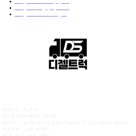
■디젤트럭■ 계약.상담
126
■디젤트럭■ 운송.정보
121
■디젤트럭■ 매매.매입
69
회사소개
대표이사 : 육 성 재
개인정보관리책임자 : 송민영
회사주소 : 경기도 안산시 상록구 해양3로 15 시그니처타워 2020호
대표전화 : 1644 - 9779
팩스 : 0504 - 065 - 7788