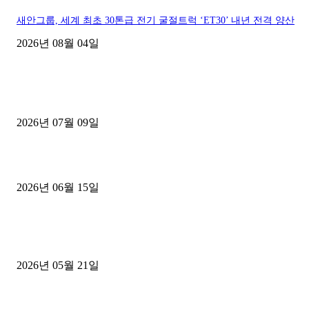
새안그룹, 세계 최초 30톤급 전기 굴절트럭 ‘ET30’ 내년 전격 양산
2026년 08월 04일
■디젤트럭■ 허가.진행
파주시 1.2톤 카고트럭 용달넘버 구매 완료! 접수까지 신속하게 진행
2026년 07월 09일
용인 고객님 1.2톤 냉동탑차 영업용번호판 계약 완료
2026년 06월 15일
[김해트럭매매] 3.5톤 윙바디에 개별화물넘버 달고 월 고정 지입료 
후기
2026년 05월 21일
■트럭기사■ 인생.극장