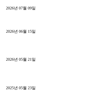
2026년 07월 09일
용인 고객님 1.2톤 냉동탑차 영업용번호판 계약 완료
2026년 06월 15일
[김해트럭매매] 3.5톤 윙바디에 개별화물넘버 달고 월 고정 지입료 
후기
2026년 05월 21일
■트럭기사■ 인생.극장
중고트럭매매 유튜브로 실버버튼? 디젤트럭이 해냈습니다 (감동 실화
2025년 05월 23일
1톤운송업 콜바리 4년동안 하시다가 1톤화물차+영업용넘버가격비교
젤트럭으로 정리!