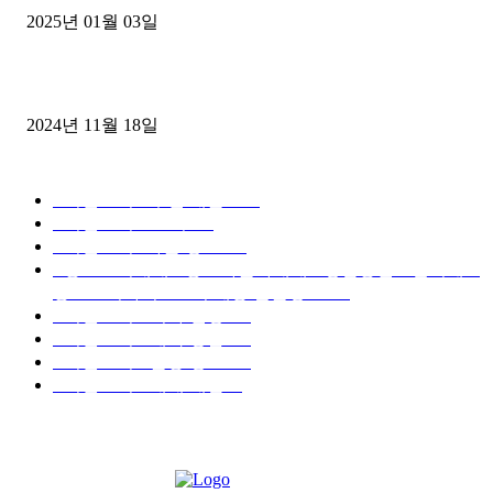
2025년 01월 03일
윙바디 3.5톤트럭+화물개별넘버 동시계약손님, 지입정리 인터뷰
2024년 11월 18일
디젤트럭 카테고리
■디젤트럭■ 추천.매물
1168
■디젤트럭스토리
428
■디젤트럭■화물.정보
188
■중고트럭매매 ■중고화물차매매 ■영업용번호판시세 ■
중고트럭가격 ■소식 제공 알뜰정보
149
■디젤트럭■ 허가.진행
128
■디젤트럭■ 계약.상담
126
■디젤트럭■ 운송.정보
121
■디젤트럭■ 매매.매입
69