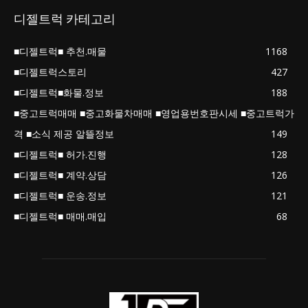
디젤트럭 카테고리
■디젤트럭■ 추천.매물
1168
■디젤트럭스토리
427
■디젤트럭■화물.정보
188
■중고트럭매매 ■중고화물차매매 ■영업용번호판시세 ■중고트럭가
격 ■소식 제공 알뜰정보
149
■디젤트럭■ 허가.진행
128
■디젤트럭■ 계약.상담
126
■디젤트럭■ 운송.정보
121
■디젤트럭■ 매매.매입
68