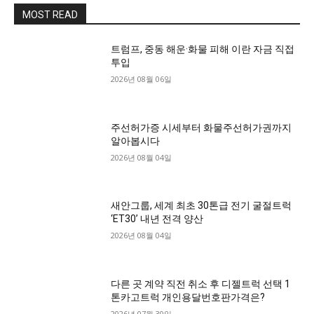
MOST READ
트럼프, 중동 해운·화물 피해 이란 자금 직접
투입
2026년 08월 06일
주선허가증 시세부터 화물주선허가권까지
알아봅시다
2026년 08월 04일
새안그룹, 세계 최초 30톤급 전기 굴절트럭
‘ET30’ 내년 전격 양산
2026년 08월 04일
다른 곳 계약 직전 취소 후 디젤트럭 선택 1
톤카고트럭 개인용달번호판가격은?
2026년 07월 30일