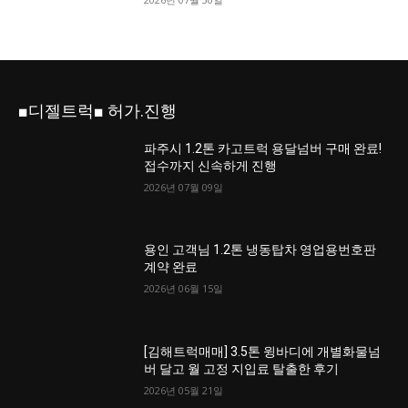
■디젤트럭■ 허가.진행
파주시 1.2톤 카고트럭 용달넘버 구매 완료!
접수까지 신속하게 진행
2026년 07월 09일
용인 고객님 1.2톤 냉동탑차 영업용번호판
계약 완료
2026년 06월 15일
[김해트럭매매] 3.5톤 윙바디에 개별화물넘
버 달고 월 고정 지입료 탈출한 후기
2026년 05월 21일