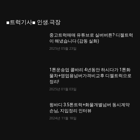
■트럭기사■ 인생.극장
중고트럭매매 유튜브로 실버버튼? 디젤트럭
이 해냈습니다 (감동 실화)
2025년 05월 23일
1톤운송업 콜바리 4년동안 하시다가 1톤화
물차+영업용넘버가격비교후 디젤트럭으로
정리!
2025년 01월 03일
윙바디 3.5톤트럭+화물개별넘버 동시계약
손님, 지입정리 인터뷰
2024년 11월 18일