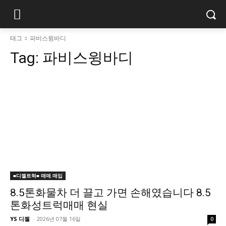
태그
파비스윙바디
Tag:
파비스윙바디
■디젤트럭■ 매매.매입
8.5톤화물차 더 끌고 가면 손해였습니다 8.5
톤화성트럭매매 현실
YS 디젤
-
2026년 07월 16일
0