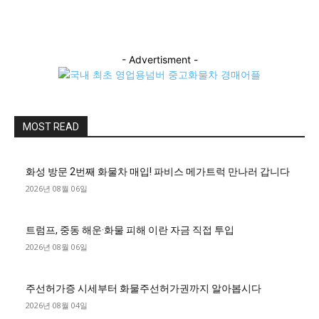
- Advertisment -
MOST READ
화성 방문 2번째 화물차 매입! 파비스 메가트럭 만나러 갑니다
2026년 08월 06일
트럼프, 중동 해운·화물 피해 이란 자금 직접 투입
2026년 08월 06일
주선허가증 시세부터 화물주선허가권까지 알아봅시다
2026년 08월 04일