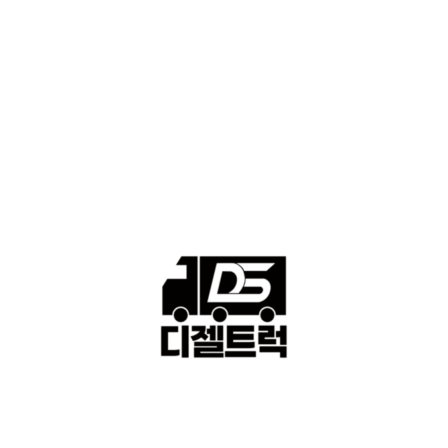
■중고트럭매매 ■중고화물차매매 ■영업용번호판시세 ■중고트럭가
격 ■소식 제공 알뜰정보
149
■디젤트럭■ 허가.진행
128
■디젤트럭■ 계약.상담
126
■디젤트럭■ 운송.정보
121
■디젤트럭■ 매매.매입
69
회사소개