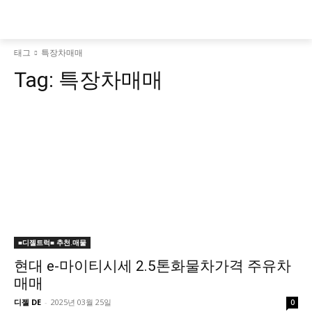
태그
특장차매매
Tag:
특장차매매
■디젤트럭■ 추천.매물
현대 e-마이티시세 2.5톤화물차가격 주유차
매매
디젤 DE
-
2025년 03월 25일
0