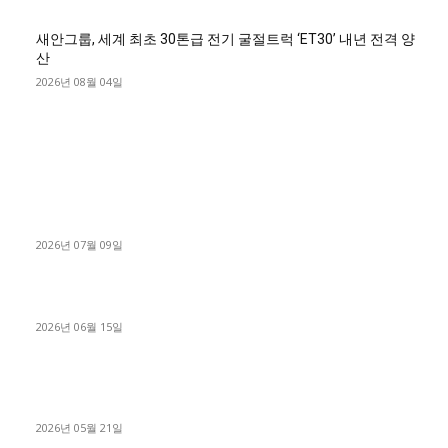
새안그룹, 세계 최초 30톤급 전기 굴절트럭 ‘ET30’ 내년 전격 양
산
2026년 08월 04일
■디젤트럭■ 허가.진행
파주시 1.2톤 카고트럭 용달넘버 구매 완료! 접수까지 신속하게
진행
2026년 07월 09일
용인 고객님 1.2톤 냉동탑차 영업용번호판 계약 완료
2026년 06월 15일
[김해트럭매매] 3.5톤 윙바디에 개별화물넘버 달고 월 고정 지입
료 탈출한 후기
2026년 05월 21일