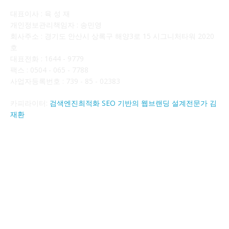
대표이사 : 육 성 재
개인정보관리책임자 : 송민영
회사주소 : 경기도 안산시 상록구 해양3로 15 시그니처타워 2020
호
대표전화 : 1644 - 9779
팩스 : 0504 - 065 - 7788
사업자등록번호 : 739 - 85 - 02383
카피라이터:
검색엔진최적화 SEO 기반의 웹브랜딩 설계전문가 김
재환
FOLLOW US