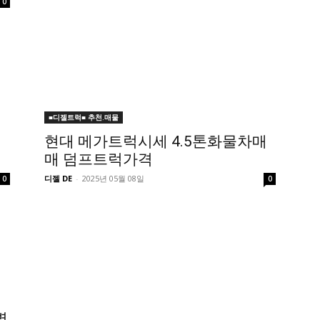
0
■디젤트럭■ 추천.매물
현대 메가트럭시세 4.5톤화물차매
매 덤프트럭가격
디젤 DE
-
2025년 05월 08일
0
0
별