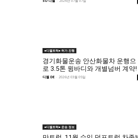
SO 디젤
-
2026년 07월 07일
■디젤트럭■ 허가.진행
경기화물운송 안산화물차 운행으
로 3.5톤 윙바디와 개별넘버 계약!
디젤 DE
-
2026년 03월 05일
■디젤트럭■ 운송.정보
만트럭, 11월 수입 덤프트럭 차종