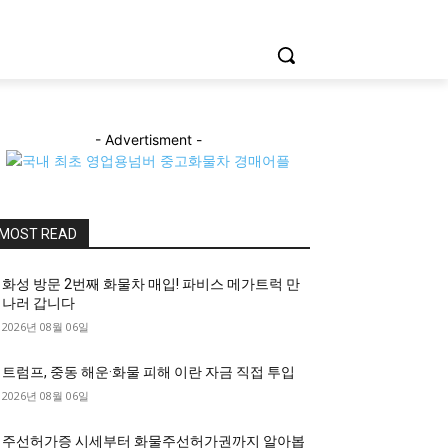
- Advertisment -
MOST READ
화성 방문 2번째 화물차 매입! 파비스 메가트럭 만
나러 갑니다
2026년 08월 06일
트럼프, 중동 해운·화물 피해 이란 자금 직접 투입
2026년 08월 06일
주선허가증 시세부터 화물주선허가권까지 알아봅