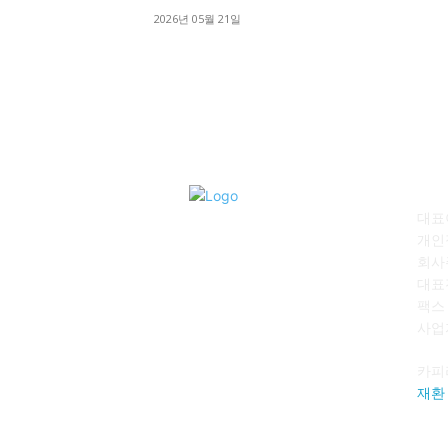
2026년 05월 21일
회
대표이
개인
회사
대표전
팩스 :
사업자
카피
재환