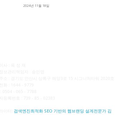
■
2024년 11월 18일
■
사소개
F
사 : 육 성 재
정보관리책임자 : 송민영
주소 : 경기도 안산시 상록구 해양3로 15 시그니처타워 2020호
화 : 1644 - 9779
 0504 - 065 - 7788
등록번호 : 739 - 85 - 02383
라이터:
검색엔진최적화 SEO 기반의 웹브랜딩 설계전문가 김