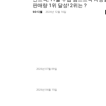
판매량 1위 달성! 2위는？
SO 디젤
-
2024년 12월 16일
■디젤트럭■ 허가.진행
파주시 1.2톤 카고트럭 용달넘버 구매 완료! 접
지 신속하게 진행
2026년 07월 09일
용인 고객님 1.2톤 냉동탑차 영업용번호판 계약 
료
2026년 06월 15일
[김해트럭매매] 3.5톤 윙바디에 개별화물넘버 
월 고정 지입료 탈출한 후기