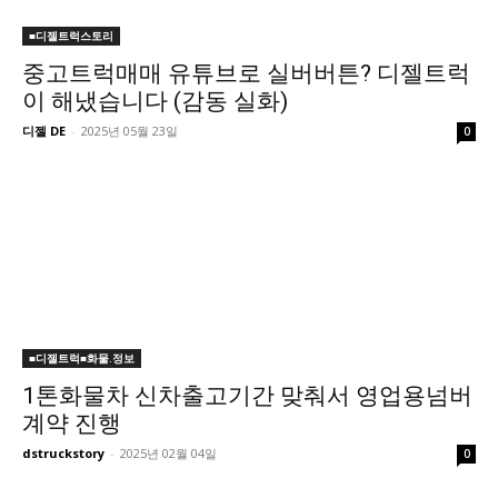
■디젤트럭스토리
중고트럭매매 유튜브로 실버버튼? 디젤트럭
이 해냈습니다 (감동 실화)
디젤 DE
-
2025년 05월 23일
0
■디젤트럭■화물.정보
1톤화물차 신차출고기간 맞춰서 영업용넘버
계약 진행
dstruckstory
-
2025년 02월 04일
0