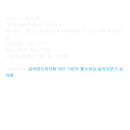
회사소개
대표이사 : 육 성 재
개인정보관리책임자 : 송민영
회사주소 : 경기도 안산시 상록구 해양3로 15 시그니처타워 2020
호
대표전화 : 1644 - 9779
팩스 : 0504 - 065 - 7788
사업자등록번호 : 739 - 85 - 02383
카피라이터:
검색엔진최적화 SEO 기반의 웹브랜딩 설계전문가 김
재환
FOLLOW US