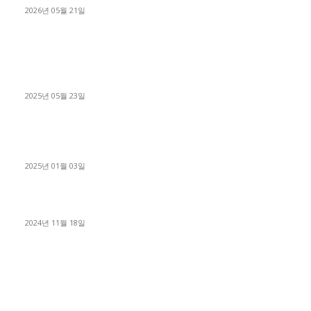
2026년 05월 21일
■트럭기사■ 인생.극장
중고트럭매매 유튜브로 실버버튼? 디젤트럭이 해냈습니다 (감동
실화)
2025년 05월 23일
1톤운송업 콜바리 4년동안 하시다가 1톤화물차+영업용넘버가
격비교후 디젤트럭으로 정리!
2025년 01월 03일
윙바디 3.5톤트럭+화물개별넘버 동시계약손님, 지입정리 인터뷰
2024년 11월 18일
디젤트럭 카테고리
■디젤트럭■ 추천.매물
1168
■디젤트럭스토리
428