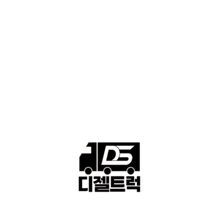
■디젤트럭■화물.정보
188
■중고트럭매매 ■중고화물차매매 ■영업용번호판시세 ■중고트럭가
격 ■소식 제공 알뜰정보
149
■디젤트럭■ 허가.진행
128
■디젤트럭■ 계약.상담
126
■디젤트럭■ 운송.정보
121
■디젤트럭■ 매매.매입
69