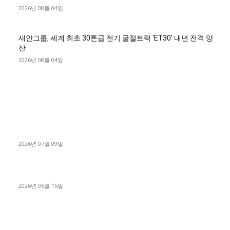
2026년 08월 04일
새안그룹, 세계 최초 30톤급 전기 굴절트럭 ‘ET30’ 내년 전격 양
산
2026년 08월 04일
■디젤트럭■ 허가.진행
파주시 1.2톤 카고트럭 용달넘버 구매 완료! 접수까지 신속하게
진행
2026년 07월 09일
용인 고객님 1.2톤 냉동탑차 영업용번호판 계약 완료
2026년 06월 15일
[김해트럭매매] 3.5톤 윙바디에 개별화물넘버 달고 월 고정 지입
료 탈출한 후기