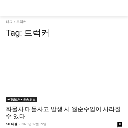
태그
트럭커
Tag:
트럭커
■디젤트럭■ 운송.정보
화물차 대물사고 발생 시 월순수입이 사라질
수 있다!
SO 디젤
-
2025년 12월 09일
0