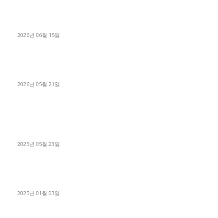
용인 고객님 1.2톤 냉동탑차 영업용번호판 계약 완료
2026년 06월 15일
[김해트럭매매] 3.5톤 윙바디에 개별화물넘버 달고 월 고정 지입
료 탈출한 후기
2026년 05월 21일
■트럭기사■ 인생.극장
중고트럭매매 유튜브로 실버버튼? 디젤트럭이 해냈습니다 (감동
실화)
2025년 05월 23일
1톤운송업 콜바리 4년동안 하시다가 1톤화물차+영업용넘버가
격비교후 디젤트럭으로 정리!
2025년 01월 03일