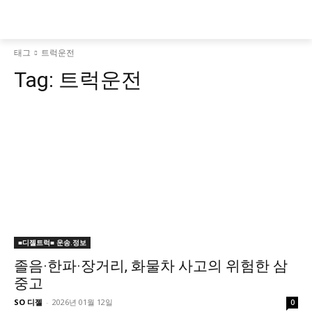
태그
트럭운전
Tag:
트럭운전
■디젤트럭■ 운송.정보
졸음·한파·장거리, 화물차 사고의 위험한 삼
중고
SO 디젤
-
2026년 01월 12일
0