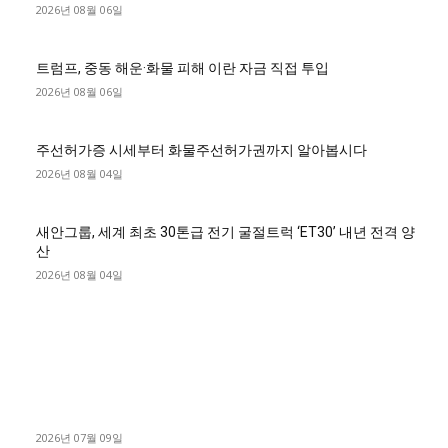
2026년 08월 06일
트럼프, 중동 해운·화물 피해 이란 자금 직접 투입
2026년 08월 06일
주선허가증 시세부터 화물주선허가권까지 알아봅시다
2026년 08월 04일
새안그룹, 세계 최초 30톤급 전기 굴절트럭 ‘ET30’ 내년 전격 양
산
2026년 08월 04일
■디젤트럭■ 허가.진행
파주시 1.2톤 카고트럭 용달넘버 구매 완료! 접수까지 신속하게
진행
2026년 07월 09일