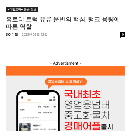
■디젤트럭■ 운송.정보
홈로리 트럭 유류 운반의 핵심, 탱크 용량에
따른 역할
SO 디젤
-
2025년 03월 12일
0
- Advertisment -