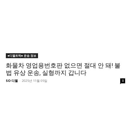
■디젤트럭■ 운송.정보
화물차 영업용번호판 없으면 절대 안 돼! 불
법 유상 운송, 실형까지 갑니다
SO 디젤
-
2025년 11월 05일
0