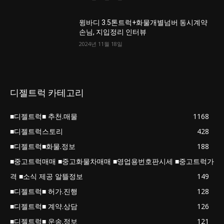
윙바디 3.5톤트럭+화물개별넘버 동시계약
손님, 지입정리 인터뷰
2024년 11월 18일
디젤트럭 카테고리
■디젤트럭■ 추천.매물
1168
■디젤트럭스토리
428
■디젤트럭■화물.정보
188
■중고트럭매매 ■중고화물차매매 ■영업용번호판시세 ■중고트럭가
격 ■소식 제공 알뜰정보
149
■디젤트럭■ 허가.진행
128
■디젤트럭■ 계약.상담
126
■디젤트럭■ 운송.정보
121