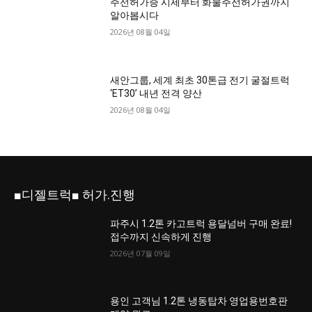
주선허가증 시세부터 화물주선허가권까지
알아봅시다
2026년 08월 04일
새안그룹, 세계 최초 30톤급 전기 굴절트럭
‘ET30’ 내년 전격 양산
2026년 08월 04일
■디젤트럭■ 허가.진행
파주시 1.2톤 카고트럭 용달넘버 구매 완료!
접수까지 신속하게 진행
2026년 07월 09일
용인 고객님 1.2톤 냉동탑차 영업용번호판