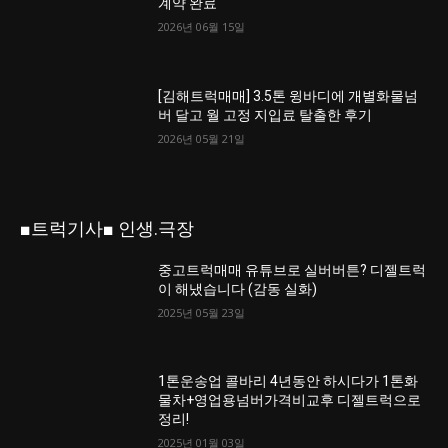
계약 완료
2026년 06월 15일
[김해트럭매매] 3.5톤 윙바디에 개별화물넘
버 달고 월 고정 지입료 탈출한 후기
2026년 05월 21일
■트럭기사■ 인생.극장
중고트럭매매 유튜브로 실버버튼? 디젤트럭
이 해냈습니다 (감동 실화)
2025년 05월 23일
1톤운송업 콜바리 4년동안 하시다가 1톤화
물차+영업용넘버가격비교후 디젤트럭으로
정리!
2025년 01월 03일