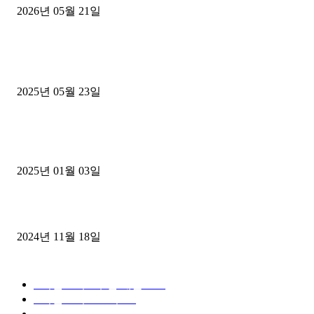
2026년 05월 21일
■트럭기사■ 인생.극장
중고트럭매매 유튜브로 실버버튼? 디젤트럭이 해냈습니다 (감동 실화
2025년 05월 23일
1톤운송업 콜바리 4년동안 하시다가 1톤화물차+영업용넘버가격비교
젤트럭으로 정리!
2025년 01월 03일
윙바디 3.5톤트럭+화물개별넘버 동시계약손님, 지입정리 인터뷰
2024년 11월 18일
디젤트럭 카테고리
■디젤트럭■ 추천.매물
1168
■디젤트럭스토리
428
■디젤트럭■화물.정보
188