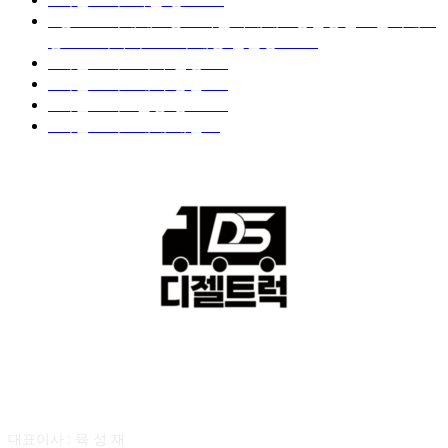
■중고트럭매매 ■중고화물차매매 ■영업용번호판시세 ■
중고트럭가격 ■소식 제공 알뜰정보
149
■디젤트럭■ 허가.진행
128
■디젤트럭■ 계약.상담
126
■디젤트럭■ 운송.정보
121
■디젤트럭■ 매매.매입
69
회사소개
대표이사 : 육 성 재