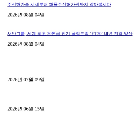
주선허가증 시세부터 화물주선허가권까지 알아봅시다
2026년 08월 04일
새안그룹, 세계 최초 30톤급 전기 굴절트럭 ‘ET30’ 내년 전격 양산
2026년 08월 04일
■디젤트럭■ 허가.진행
파주시 1.2톤 카고트럭 용달넘버 구매 완료! 접수까지 신속하게 진행
2026년 07월 09일
용인 고객님 1.2톤 냉동탑차 영업용번호판 계약 완료
2026년 06월 15일
[김해트럭매매] 3.5톤 윙바디에 개별화물넘버 달고 월 고정 지입료 
후기