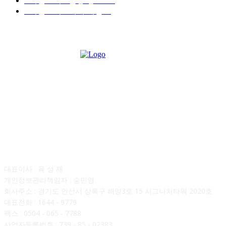
■디젤트럭■ 운송.정보
121
■디젤트럭■ 매매.매입
69
회사소개
대표이사 : 육 성 재
개인정보관리책임자 : 송민영
회사주소 : 경기도 안산시 상록구 해양3로 15 시그니처타워 2020호
대표전화 : 1644 - 9779
팩스 : 0504 - 065 - 7788
사업자등록번호 : 739 - 85 - 02383