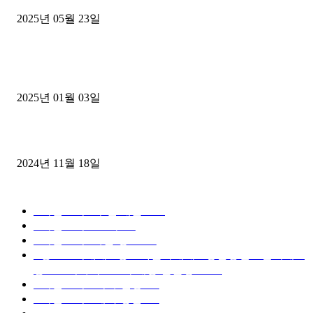
2025년 05월 23일
1톤운송업 콜바리 4년동안 하시다가 1톤화물차+영업용넘버가격비교
젤트럭으로 정리!
2025년 01월 03일
윙바디 3.5톤트럭+화물개별넘버 동시계약손님, 지입정리 인터뷰
2024년 11월 18일
디젤트럭 카테고리
■디젤트럭■ 추천.매물
1168
■디젤트럭스토리
428
■디젤트럭■화물.정보
188
■중고트럭매매 ■중고화물차매매 ■영업용번호판시세 ■
중고트럭가격 ■소식 제공 알뜰정보
149
■디젤트럭■ 허가.진행
128
■디젤트럭■ 계약.상담
126