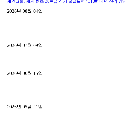
새안그룹, 세계 최초 30톤급 전기 굴절트럭 ‘ET30’ 내년 전격 양산
2026년 08월 04일
■디젤트럭■ 허가.진행
파주시 1.2톤 카고트럭 용달넘버 구매 완료! 접수까지 신속하게 진행
2026년 07월 09일
용인 고객님 1.2톤 냉동탑차 영업용번호판 계약 완료
2026년 06월 15일
[김해트럭매매] 3.5톤 윙바디에 개별화물넘버 달고 월 고정 지입료 
후기
2026년 05월 21일
■트럭기사■ 인생.극장
중고트럭매매 유튜브로 실버버튼? 디젤트럭이 해냈습니다 (감동 실화