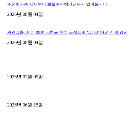
주선허가증 시세부터 화물주선허가권까지 알아봅시다
2026년 08월 04일
새안그룹, 세계 최초 30톤급 전기 굴절트럭 ‘ET30’ 내년 전격 양산
2026년 08월 04일
■디젤트럭■ 허가.진행
파주시 1.2톤 카고트럭 용달넘버 구매 완료! 접수까지 신속하게 진행
2026년 07월 09일
용인 고객님 1.2톤 냉동탑차 영업용번호판 계약 완료
2026년 06월 15일
[김해트럭매매] 3.5톤 윙바디에 개별화물넘버 달고 월 고정 지입료 
후기