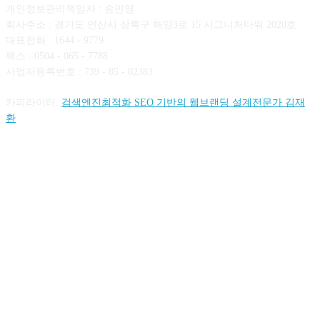
개인정보관리책임자 : 송민영
회사주소 : 경기도 안산시 상록구 해양3로 15 시그니처타워 2020호
대표전화 : 1644 - 9779
팩스 : 0504 - 065 - 7788
사업자등록번호 : 739 - 85 - 02383
카피라이터:
검색엔진최적화 SEO 기반의 웹브랜딩 설계전문가 김재
환
FOLLOW US