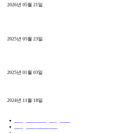
2026년 05월 21일
■트럭기사■ 인생.극장
중고트럭매매 유튜브로 실버버튼? 디젤트럭이 해냈습니다 (감동 실화
2025년 05월 23일
1톤운송업 콜바리 4년동안 하시다가 1톤화물차+영업용넘버가격비교
젤트럭으로 정리!
2025년 01월 03일
윙바디 3.5톤트럭+화물개별넘버 동시계약손님, 지입정리 인터뷰
2024년 11월 18일
디젤트럭 카테고리
■디젤트럭■ 추천.매물
1168
■디젤트럭스토리
428
■디젤트럭■화물.정보
188