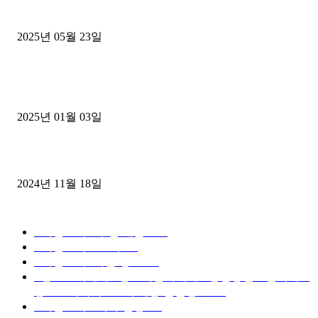
중고트럭매매 유튜브로 실버버튼? 디젤트럭이 해냈습니다 (감동 실화
2025년 05월 23일
1톤운송업 콜바리 4년동안 하시다가 1톤화물차+영업용넘버가격비교
젤트럭으로 정리!
2025년 01월 03일
윙바디 3.5톤트럭+화물개별넘버 동시계약손님, 지입정리 인터뷰
2024년 11월 18일
디젤트럭 카테고리
■디젤트럭■ 추천.매물
1168
■디젤트럭스토리
428
■디젤트럭■화물.정보
188
■중고트럭매매 ■중고화물차매매 ■영업용번호판시세 ■
중고트럭가격 ■소식 제공 알뜰정보
149
■디젤트럭■ 허가.진행
128