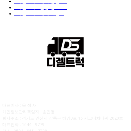
■디젤트럭■ 계약.상담
126
■디젤트럭■ 운송.정보
121
■디젤트럭■ 매매.매입
69
회사소개
대표이사 : 육 성 재
개인정보관리책임자 : 송민영
회사주소 : 경기도 안산시 상록구 해양3로 15 시그니처타워 2020호
대표전화 : 1644 - 9779
팩스 : 0504 - 065 - 7788