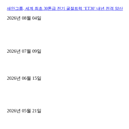
새안그룹, 세계 최초 30톤급 전기 굴절트럭 ‘ET30’ 내년 전격 양산
2026년 08월 04일
■디젤트럭■ 허가.진행
파주시 1.2톤 카고트럭 용달넘버 구매 완료! 접수까지 신속하게 진행
2026년 07월 09일
용인 고객님 1.2톤 냉동탑차 영업용번호판 계약 완료
2026년 06월 15일
[김해트럭매매] 3.5톤 윙바디에 개별화물넘버 달고 월 고정 지입료 
후기
2026년 05월 21일
■트럭기사■ 인생.극장