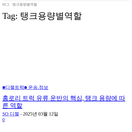
태그
탱크용량별역할
Tag:
탱크용량별역할
■디젤트럭■ 운송.정보
홈로리 트럭 유류 운반의 핵심, 탱크 용량에 따
른 역할
SO 디젤
-
2025년 03월 12일
0