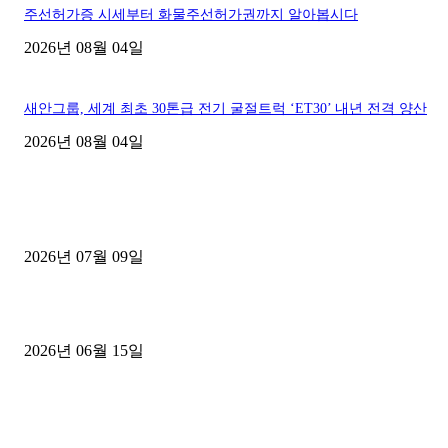
주선허가증 시세부터 화물주선허가권까지 알아봅시다
2026년 08월 04일
새안그룹, 세계 최초 30톤급 전기 굴절트럭 ‘ET30’ 내년 전격 양산
2026년 08월 04일
■디젤트럭■ 허가.진행
파주시 1.2톤 카고트럭 용달넘버 구매 완료! 접수까지 신속하게 진행
2026년 07월 09일
용인 고객님 1.2톤 냉동탑차 영업용번호판 계약 완료
2026년 06월 15일
[김해트럭매매] 3.5톤 윙바디에 개별화물넘버 달고 월 고정 지입료 
후기