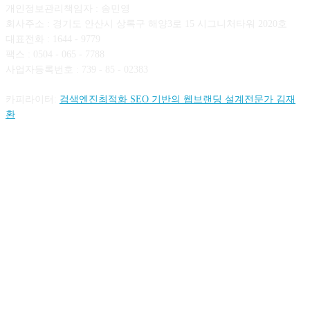
개인정보관리책임자 : 송민영
회사주소 : 경기도 안산시 상록구 해양3로 15 시그니처타워 2020호
대표전화 : 1644 - 9779
팩스 : 0504 - 065 - 7788
사업자등록번호 : 739 - 85 - 02383
카피라이터:
검색엔진최적화 SEO 기반의 웹브랜딩 설계전문가 김재
환
FOLLOW US