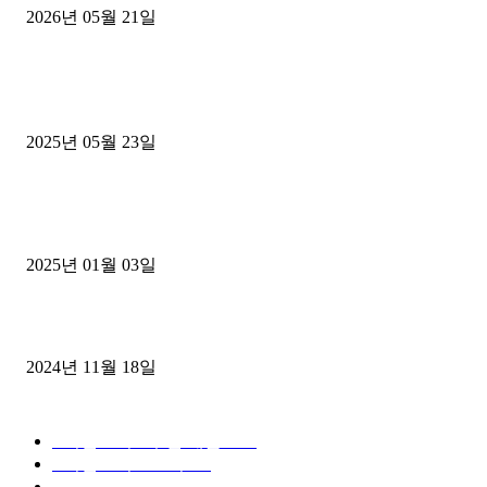
2026년 05월 21일
■트럭기사■ 인생.극장
중고트럭매매 유튜브로 실버버튼? 디젤트럭이 해냈습니다 (감동 실화
2025년 05월 23일
1톤운송업 콜바리 4년동안 하시다가 1톤화물차+영업용넘버가격비교
젤트럭으로 정리!
2025년 01월 03일
윙바디 3.5톤트럭+화물개별넘버 동시계약손님, 지입정리 인터뷰
2024년 11월 18일
디젤트럭 카테고리
■디젤트럭■ 추천.매물
1168
■디젤트럭스토리
428
■디젤트럭■화물.정보
188