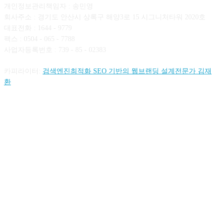
개인정보관리책임자 : 송민영
회사주소 : 경기도 안산시 상록구 해양3로 15 시그니처타워 2020호
대표전화 : 1644 - 9779
팩스 : 0504 - 065 - 7788
사업자등록번호 : 739 - 85 - 02383
카피라이터:
검색엔진최적화 SEO 기반의 웹브랜딩 설계전문가 김재
환
FOLLOW US