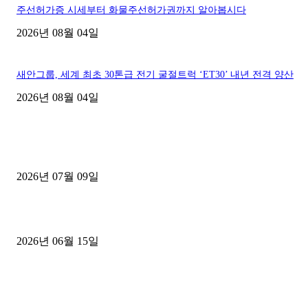
주선허가증 시세부터 화물주선허가권까지 알아봅시다
2026년 08월 04일
새안그룹, 세계 최초 30톤급 전기 굴절트럭 ‘ET30’ 내년 전격 양산
2026년 08월 04일
■디젤트럭■ 허가.진행
파주시 1.2톤 카고트럭 용달넘버 구매 완료! 접수까지 신속하게 진행
2026년 07월 09일
용인 고객님 1.2톤 냉동탑차 영업용번호판 계약 완료
2026년 06월 15일
[김해트럭매매] 3.5톤 윙바디에 개별화물넘버 달고 월 고정 지입료 
후기