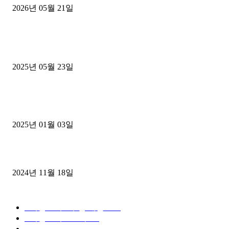
2026년 05월 21일
■트럭기사■ 인생.극장
중고트럭매매 유튜브로 실버버튼? 디젤트럭이 해냈습니다 (감동 실화
2025년 05월 23일
1톤운송업 콜바리 4년동안 하시다가 1톤화물차+영업용넘버가격비교
젤트럭으로 정리!
2025년 01월 03일
윙바디 3.5톤트럭+화물개별넘버 동시계약손님, 지입정리 인터뷰
2024년 11월 18일
디젤트럭 카테고리
■디젤트럭■ 추천.매물
1168
■디젤트럭스토리
428
■디젤트럭■화물.정보
188