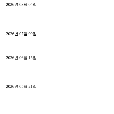
2026년 08월 04일
■디젤트럭■ 허가.진행
파주시 1.2톤 카고트럭 용달넘버 구매 완료! 접수까지 신속하게 진행
2026년 07월 09일
용인 고객님 1.2톤 냉동탑차 영업용번호판 계약 완료
2026년 06월 15일
[김해트럭매매] 3.5톤 윙바디에 개별화물넘버 달고 월 고정 지입료 
후기
2026년 05월 21일
■트럭기사■ 인생.극장
중고트럭매매 유튜브로 실버버튼? 디젤트럭이 해냈습니다 (감동 실화