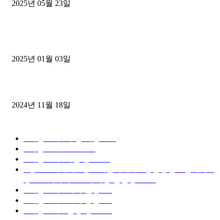
2025년 05월 23일
1톤운송업 콜바리 4년동안 하시다가 1톤화물차+영업용넘버가격비교
젤트럭으로 정리!
2025년 01월 03일
윙바디 3.5톤트럭+화물개별넘버 동시계약손님, 지입정리 인터뷰
2024년 11월 18일
디젤트럭 카테고리
■디젤트럭■ 추천.매물
1168
■디젤트럭스토리
428
■디젤트럭■화물.정보
188
■중고트럭매매 ■중고화물차매매 ■영업용번호판시세 ■
중고트럭가격 ■소식 제공 알뜰정보
149
■디젤트럭■ 허가.진행
128
■디젤트럭■ 계약.상담
126
■디젤트럭■ 운송.정보
121