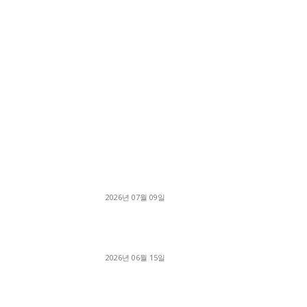
■디젤트럭■ 허가.진행
파주시 1.2톤 카고트럭 용달넘버 구매 완료! 접
지 신속하게 진행
2026년 07월 09일
용인 고객님 1.2톤 냉동탑차 영업용번호판 계약 
료
2026년 06월 15일
[김해트럭매매] 3.5톤 윙바디에 개별화물넘버 
월 고정 지입료 탈출한 후기