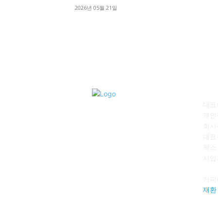
2026년 05월 21일
회
대표이
개인
회사
대표전
팩스 :
사업자
카피
재환