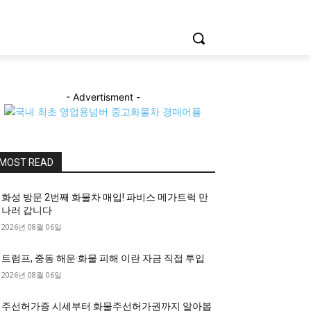
- Advertisment -
MOST READ
화성 방문 2번째 화물차 매입! 파비스 메가트럭 만
나러 갑니다
2026년 08월 06일
트럼프, 중동 해운·화물 피해 이란 자금 직접 투입
2026년 08월 06일
주선허가증 시세부터 화물주선허가권까지 알아봅