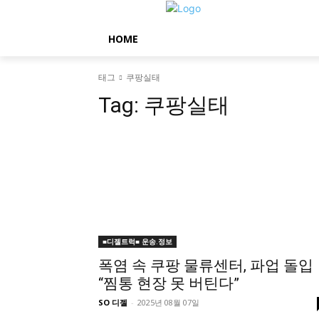
HOME
태그
쿠팡실태
Tag:
쿠팡실태
■디젤트럭■ 운송.정보
폭염 속 쿠팡 물류센터, 파업 돌입
“찜통 현장 못 버틴다”
SO 디젤
-
2025년 08월 07일