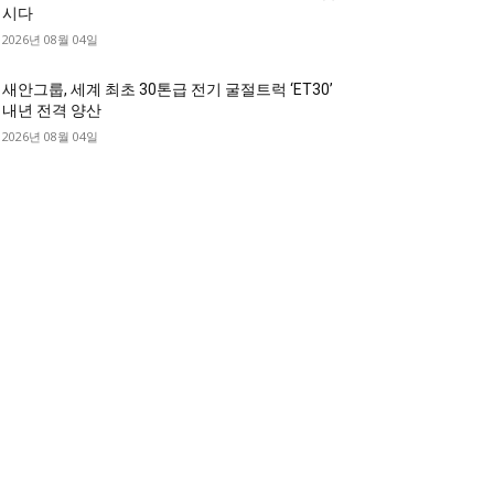
시다
2026년 08월 04일
새안그룹, 세계 최초 30톤급 전기 굴절트럭 ‘ET30’
내년 전격 양산
2026년 08월 04일
디젤트럭 카테고리
디젤트럭■ 추천.매물
1168
디젤트럭스토리
428
디젤트럭■화물.정보
188
중고트럭매매 ■중고화물차매매 ■영업용번호판시
 ■중고트럭가격 ■소식 제공 알뜰정보
149
디젤트럭■ 허가.진행
128
디젤트럭■ 계약.상담
126