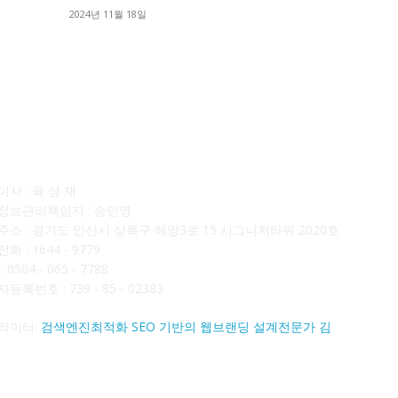
■
2024년 11월 18일
■
사소개
F
사 : 육 성 재
정보관리책임자 : 송민영
주소 : 경기도 안산시 상록구 해양3로 15 시그니처타워 2020호
화 : 1644 - 9779
 0504 - 065 - 7788
등록번호 : 739 - 85 - 02383
라이터:
검색엔진최적화 SEO 기반의 웹브랜딩 설계전문가 김