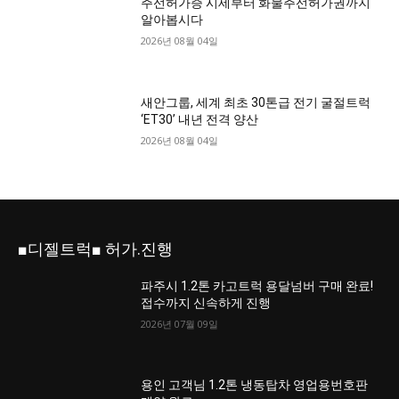
주선허가증 시세부터 화물주선허가권까지
알아봅시다
2026년 08월 04일
새안그룹, 세계 최초 30톤급 전기 굴절트럭
‘ET30’ 내년 전격 양산
2026년 08월 04일
■디젤트럭■ 허가.진행
파주시 1.2톤 카고트럭 용달넘버 구매 완료!
접수까지 신속하게 진행
2026년 07월 09일
용인 고객님 1.2톤 냉동탑차 영업용번호판