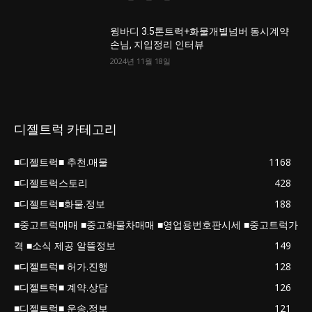
윙바디 3.5톤트럭+화물개별넘버 동시계약
손님, 지입정리 인터뷰
2024년 11월 18일
디젤트럭 카테고리
■디젤트럭■ 추천.매물
1168
■디젤트럭스토리
428
■디젤트럭■화물.정보
188
■중고트럭매매 ■중고화물차매매 ■영업용번호판시세 ■중고트럭가
격 ■소식 제공 알뜰정보
149
■디젤트럭■ 허가.진행
128
■디젤트럭■ 계약.상담
126
■디젤트럭■ 운송.정보
121