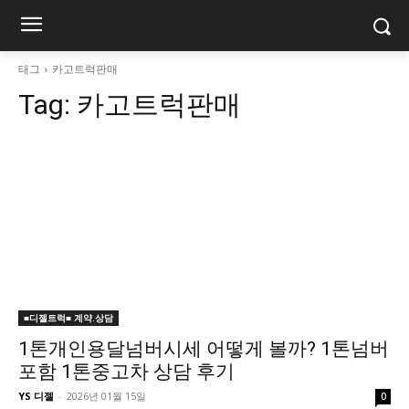
태그
카고트럭판매
Tag:
카고트럭판매
■디젤트럭■ 계약.상담
1톤개인용달넘버시세 어떻게 볼까? 1톤넘버
포함 1톤중고차 상담 후기
YS 디젤
-
2026년 01월 15일
0