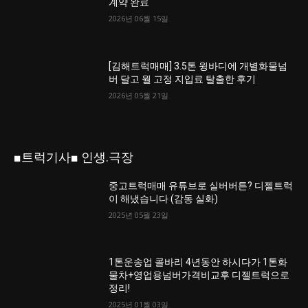
계약 완료
2026년 06월 15일
[김해트럭매매] 3.5톤 윙바디에 개별화물넘
버 달고 월 고정 지입료 탈출한 후기
2026년 05월 21일
■트럭기사■ 인생.극장
중고트럭매매 유튜브로 실버버튼? 디젤트럭
이 해냈습니다 (감동 실화)
2025년 05월 23일
1톤운송업 콜바리 4년동안 하시다가 1톤화
물차+영업용넘버가격비교후 디젤트럭으로
정리!
2025년 01월 03일