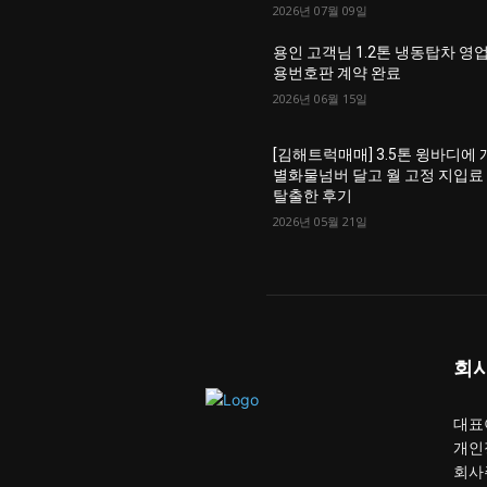
2026년 07월 09일
용인 고객님 1.2톤 냉동탑차 영
용번호판 계약 완료
2026년 06월 15일
[김해트럭매매] 3.5톤 윙바디에 
별화물넘버 달고 월 고정 지입료
탈출한 후기
2026년 05월 21일
회
대표이
개인
회사