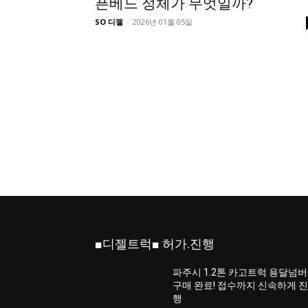
픈베드 정체가 무엇일까?
SO 디젤
-
2026년 01월 05일
■디젤트럭■ 허가.진행
파주시 1.2톤 카고트럭 용달넘버
구매 완료! 접수까지 신속하게 
행