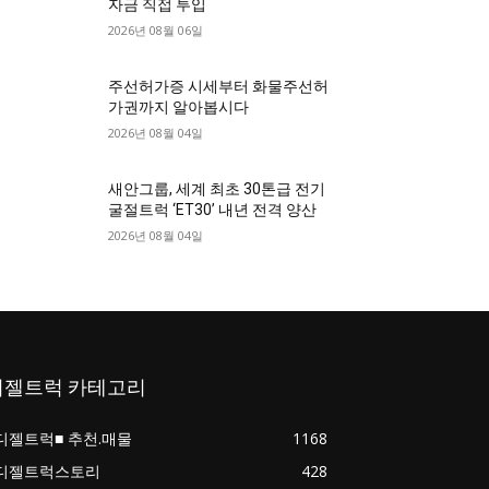
자금 직접 투입
2026년 08월 06일
주선허가증 시세부터 화물주선허
가권까지 알아봅시다
2026년 08월 04일
새안그룹, 세계 최초 30톤급 전기
굴절트럭 ‘ET30’ 내년 전격 양산
2026년 08월 04일
디젤트럭 카테고리
디젤트럭■ 추천.매물
1168
디젤트럭스토리
428