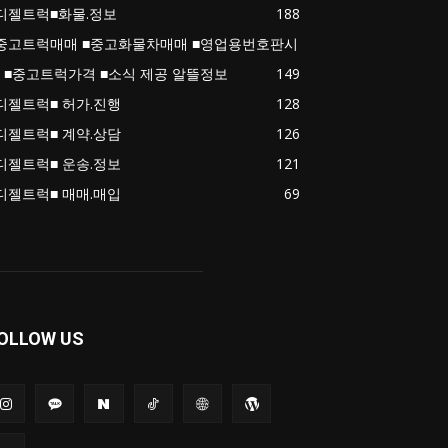
디젤트럭■화물.정보
188
중고트럭매매 ■중고화물차매매 ■영업용번호판시
 ■중고트럭가격 ■소식 제공 알뜰정보
149
디젤트럭■ 허가.진행
128
디젤트럭■ 계약.상담
126
디젤트럭■ 운송.정보
121
디젤트럭■ 매매.매입
69
OLLOW US