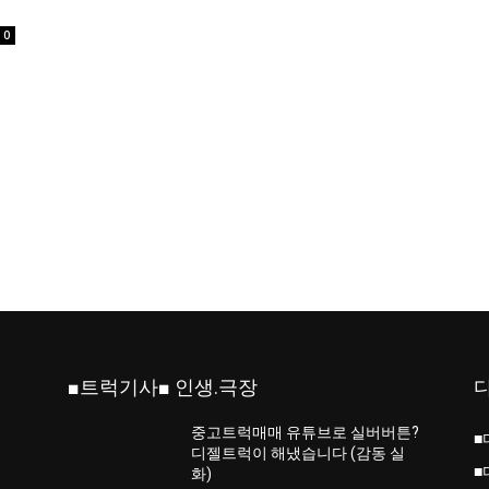
0
■트럭기사■ 인생.극장
중고트럭매매 유튜브로 실버버튼?
■
진
디젤트럭이 해냈습니다 (감동 실
■
화)