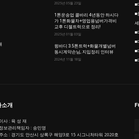
2025년 05월 23일
■
■
업
1톤운송업 콜바리 4년동안 하시다
가 1톤화물차+영업용넘버가격비
세
교후 디젤트럭으로 정리!
■
2025년 01월 03일
■
개
윙바디 3.5톤트럭+화물개별넘버
■
동시계약손님, 지입정리 인터뷰
2024년 11월 18일
■
사소개
F
사 : 육 성 재
정보관리책임자 : 송민영
주소 : 경기도 안산시 상록구 해양3로 15 시그니처타워 2020호