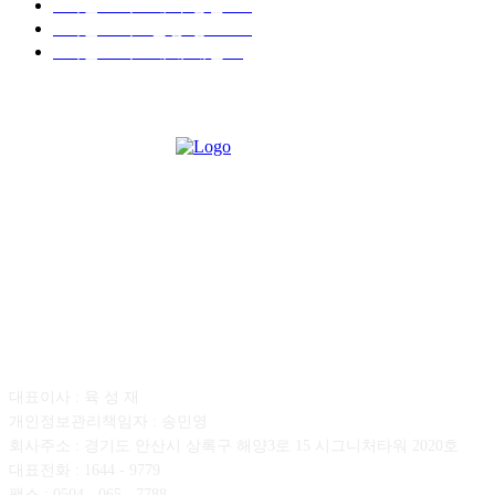
■디젤트럭■ 계약.상담
126
■디젤트럭■ 운송.정보
121
■디젤트럭■ 매매.매입
69
회사소개
대표이사 : 육 성 재
개인정보관리책임자 : 송민영
회사주소 : 경기도 안산시 상록구 해양3로 15 시그니처타워 2020호
대표전화 : 1644 - 9779
팩스 : 0504 - 065 - 7788