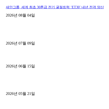
새안그룹, 세계 최초 30톤급 전기 굴절트럭 ‘ET30’ 내년 전격 양산
2026년 08월 04일
■디젤트럭■ 허가.진행
파주시 1.2톤 카고트럭 용달넘버 구매 완료! 접수까지 신속하게 진행
2026년 07월 09일
용인 고객님 1.2톤 냉동탑차 영업용번호판 계약 완료
2026년 06월 15일
[김해트럭매매] 3.5톤 윙바디에 개별화물넘버 달고 월 고정 지입료 
후기
2026년 05월 21일
■트럭기사■ 인생.극장