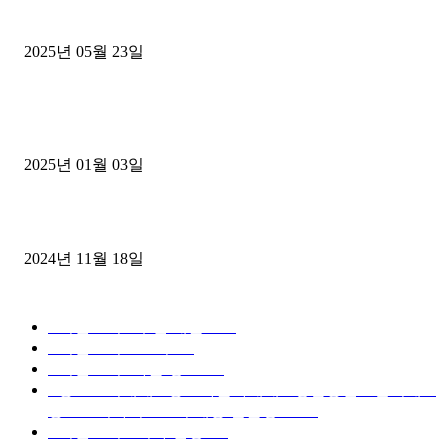
중고트럭매매 유튜브로 실버버튼? 디젤트럭이 해냈습니다 (감동 실화
2025년 05월 23일
1톤운송업 콜바리 4년동안 하시다가 1톤화물차+영업용넘버가격비교
젤트럭으로 정리!
2025년 01월 03일
윙바디 3.5톤트럭+화물개별넘버 동시계약손님, 지입정리 인터뷰
2024년 11월 18일
디젤트럭 카테고리
■디젤트럭■ 추천.매물
1168
■디젤트럭스토리
428
■디젤트럭■화물.정보
188
■중고트럭매매 ■중고화물차매매 ■영업용번호판시세 ■
중고트럭가격 ■소식 제공 알뜰정보
149
■디젤트럭■ 허가.진행
128