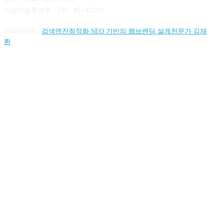
사업자등록번호 : 739 - 85 - 02383
카피라이터:
검색엔진최적화 SEO 기반의 웹브랜딩 설계전문가 김재
환
FOLLOW US