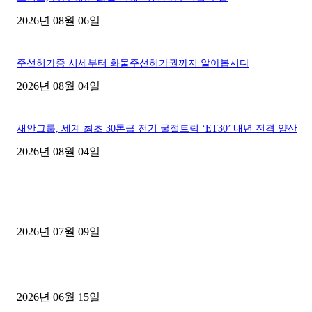
2026년 08월 06일
주선허가증 시세부터 화물주선허가권까지 알아봅시다
2026년 08월 04일
새안그룹, 세계 최초 30톤급 전기 굴절트럭 ‘ET30’ 내년 전격 양산
2026년 08월 04일
■디젤트럭■ 허가.진행
파주시 1.2톤 카고트럭 용달넘버 구매 완료! 접수까지 신속하게 진행
2026년 07월 09일
용인 고객님 1.2톤 냉동탑차 영업용번호판 계약 완료
2026년 06월 15일