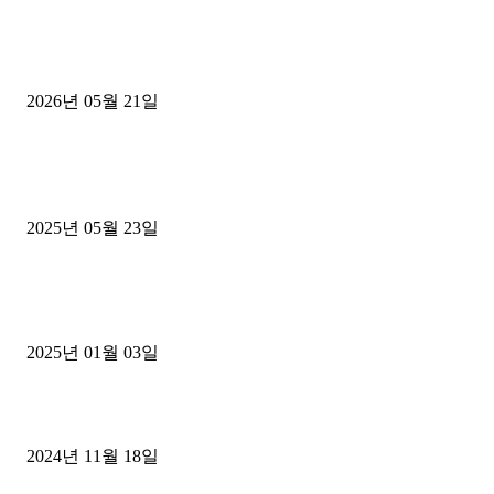
[김해트럭매매] 3.5톤 윙바디에 개별화물넘버 달고 월 고정 지입료 
후기
2026년 05월 21일
■트럭기사■ 인생.극장
중고트럭매매 유튜브로 실버버튼? 디젤트럭이 해냈습니다 (감동 실화
2025년 05월 23일
1톤운송업 콜바리 4년동안 하시다가 1톤화물차+영업용넘버가격비교
젤트럭으로 정리!
2025년 01월 03일
윙바디 3.5톤트럭+화물개별넘버 동시계약손님, 지입정리 인터뷰
2024년 11월 18일
디젤트럭 카테고리