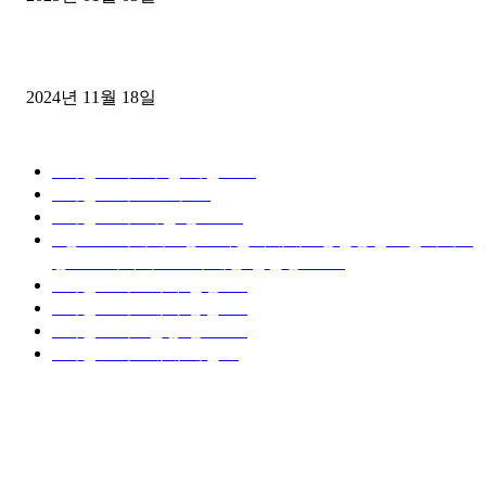
윙바디 3.5톤트럭+화물개별넘버 동시계약손님, 지입정리 인터뷰
2024년 11월 18일
디젤트럭 카테고리
■디젤트럭■ 추천.매물
1168
■디젤트럭스토리
428
■디젤트럭■화물.정보
188
■중고트럭매매 ■중고화물차매매 ■영업용번호판시세 ■
중고트럭가격 ■소식 제공 알뜰정보
149
■디젤트럭■ 허가.진행
128
■디젤트럭■ 계약.상담
126
■디젤트럭■ 운송.정보
121
■디젤트럭■ 매매.매입
69