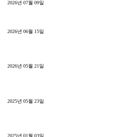
2026년 07월 09일
용인 고객님 1.2톤 냉동탑차 영업용번호판 계약 완료
2026년 06월 15일
[김해트럭매매] 3.5톤 윙바디에 개별화물넘버 달고 월 고정 지입료 
후기
2026년 05월 21일
■트럭기사■ 인생.극장
중고트럭매매 유튜브로 실버버튼? 디젤트럭이 해냈습니다 (감동 실화
2025년 05월 23일
1톤운송업 콜바리 4년동안 하시다가 1톤화물차+영업용넘버가격비교
젤트럭으로 정리!
2025년 01월 03일