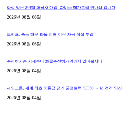
화성 방문 2번째 화물차 매입! 파비스 메가트럭 만나러 갑니다
2026년 08월 06일
트럼프, 중동 해운·화물 피해 이란 자금 직접 투입
2026년 08월 06일
주선허가증 시세부터 화물주선허가권까지 알아봅시다
2026년 08월 04일
새안그룹, 세계 최초 30톤급 전기 굴절트럭 ‘ET30’ 내년 전격 양산
2026년 08월 04일
■디젤트럭■ 허가.진행
파주시 1.2톤 카고트럭 용달넘버 구매 완료! 접수까지 신속하게 진행