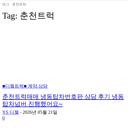
태그
춘천트럭
Tag:
춘천트럭
■디젤트럭■ 계약.상담
춘천트럭매매 냉동탑차번호판 상담 후기 냉동
탑차넘버 진행했어요~
YS 디젤
-
2026년 05월 21일
0