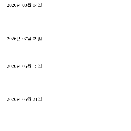
2026년 08월 04일
■디젤트럭■ 허가.진행
파주시 1.2톤 카고트럭 용달넘버 구매 완료! 접수까지 신속하게 진행
2026년 07월 09일
용인 고객님 1.2톤 냉동탑차 영업용번호판 계약 완료
2026년 06월 15일
[김해트럭매매] 3.5톤 윙바디에 개별화물넘버 달고 월 고정 지입료 
후기
2026년 05월 21일
■트럭기사■ 인생.극장
중고트럭매매 유튜브로 실버버튼? 디젤트럭이 해냈습니다 (감동 실화