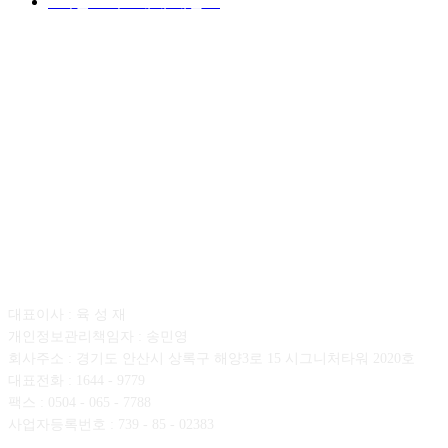
■디젤트럭■ 매매.매입
69
회사소개
대표이사 : 육 성 재
개인정보관리책임자 : 송민영
회사주소 : 경기도 안산시 상록구 해양3로 15 시그니처타워 2020호
대표전화 : 1644 - 9779
팩스 : 0504 - 065 - 7788
사업자등록번호 : 739 - 85 - 02383