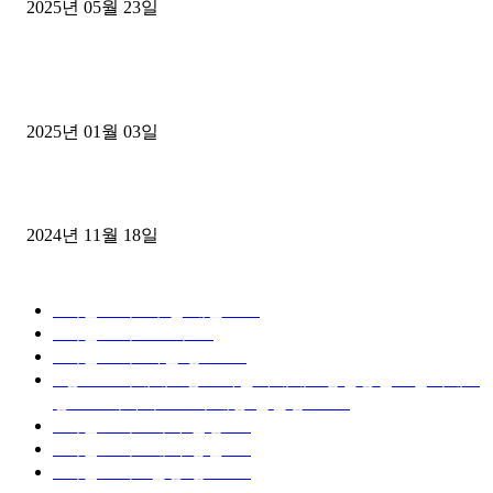
2025년 05월 23일
1톤운송업 콜바리 4년동안 하시다가 1톤화물차+영업용넘버가격비교
젤트럭으로 정리!
2025년 01월 03일
윙바디 3.5톤트럭+화물개별넘버 동시계약손님, 지입정리 인터뷰
2024년 11월 18일
디젤트럭 카테고리
■디젤트럭■ 추천.매물
1168
■디젤트럭스토리
428
■디젤트럭■화물.정보
188
■중고트럭매매 ■중고화물차매매 ■영업용번호판시세 ■
중고트럭가격 ■소식 제공 알뜰정보
149
■디젤트럭■ 허가.진행
128
■디젤트럭■ 계약.상담
126
■디젤트럭■ 운송.정보
121