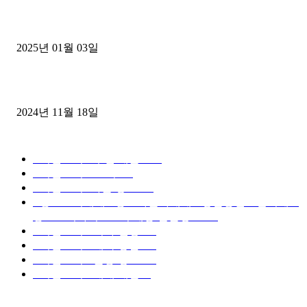
1톤운송업 콜바리 4년동안 하시다가 1톤화물차+영업용넘버가격비교
젤트럭으로 정리!
2025년 01월 03일
윙바디 3.5톤트럭+화물개별넘버 동시계약손님, 지입정리 인터뷰
2024년 11월 18일
디젤트럭 카테고리
■디젤트럭■ 추천.매물
1168
■디젤트럭스토리
428
■디젤트럭■화물.정보
188
■중고트럭매매 ■중고화물차매매 ■영업용번호판시세 ■
중고트럭가격 ■소식 제공 알뜰정보
149
■디젤트럭■ 허가.진행
128
■디젤트럭■ 계약.상담
126
■디젤트럭■ 운송.정보
121
■디젤트럭■ 매매.매입
69