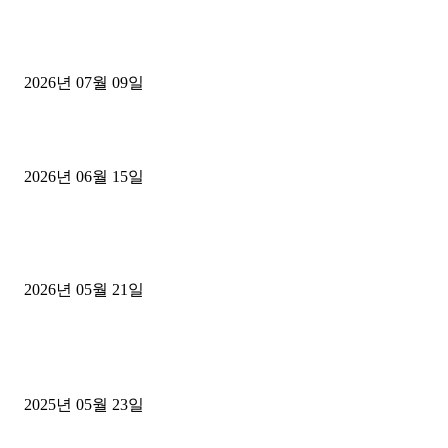
파주시 1.2톤 카고트럭 용달넘버 구매 완료! 접수까지 신속하게 진행
2026년 07월 09일
용인 고객님 1.2톤 냉동탑차 영업용번호판 계약 완료
2026년 06월 15일
[김해트럭매매] 3.5톤 윙바디에 개별화물넘버 달고 월 고정 지입료 
후기
2026년 05월 21일
■트럭기사■ 인생.극장
중고트럭매매 유튜브로 실버버튼? 디젤트럭이 해냈습니다 (감동 실화
2025년 05월 23일