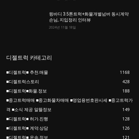
윙바디 3.5톤트럭+화물개별넘버 동시계약
손님, 지입정리 인터뷰
2024년 11월 18일
디젤트럭 카테고리
■디젤트럭■ 추천.매물
1168
■디젤트럭스토리
428
■디젤트럭■화물.정보
188
■중고트럭매매 ■중고화물차매매 ■영업용번호판시세 ■중고트럭가
격 ■소식 제공 알뜰정보
149
■디젤트럭■ 허가.진행
128
■디젤트럭■ 계약.상담
126
■디젤트럭■ 운송.정보
121