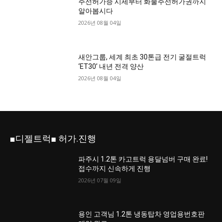
주선허가증 시세부터 화물주선허가권까지
알아봅시다
2026년 08월 04일
새안그룹, 세계 최초 30톤급 전기 굴절트럭
‘ET30’ 내년 전격 양산
2026년 08월 04일
■디젤트럭■ 허가.진행
파주시 1.2톤 카고트럭 용달넘버 구매 완료!
접수까지 신속하게 진행
2026년 07월 09일
용인 고객님 1.2톤 냉동탑차 영업용번호판