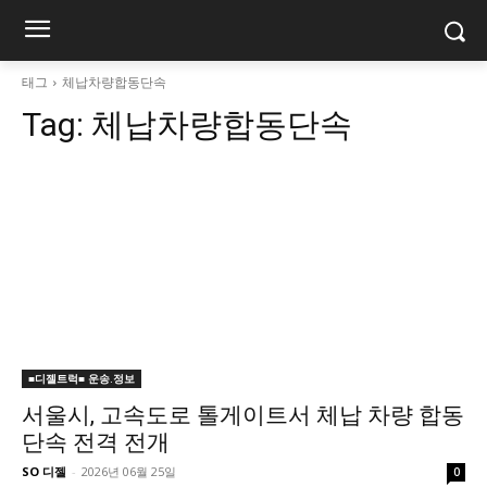
태그
체납차량합동단속
Tag:
체납차량합동단속
■디젤트럭■ 운송.정보
서울시, 고속도로 톨게이트서 체납 차량 합동
단속 전격 전개
SO 디젤
-
2026년 06월 25일
0