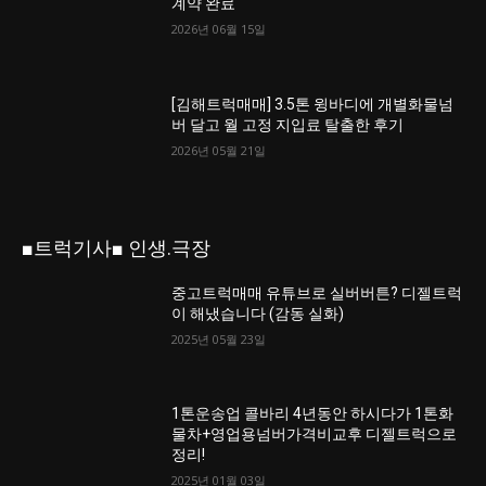
계약 완료
2026년 06월 15일
[김해트럭매매] 3.5톤 윙바디에 개별화물넘
버 달고 월 고정 지입료 탈출한 후기
2026년 05월 21일
■트럭기사■ 인생.극장
중고트럭매매 유튜브로 실버버튼? 디젤트럭
이 해냈습니다 (감동 실화)
2025년 05월 23일
1톤운송업 콜바리 4년동안 하시다가 1톤화
물차+영업용넘버가격비교후 디젤트럭으로
정리!
2025년 01월 03일