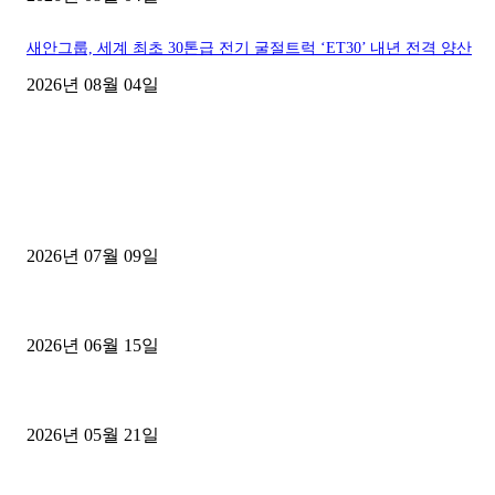
새안그룹, 세계 최초 30톤급 전기 굴절트럭 ‘ET30’ 내년 전격 양산
2026년 08월 04일
■디젤트럭■ 허가.진행
파주시 1.2톤 카고트럭 용달넘버 구매 완료! 접수까지 신속하게 진행
2026년 07월 09일
용인 고객님 1.2톤 냉동탑차 영업용번호판 계약 완료
2026년 06월 15일
[김해트럭매매] 3.5톤 윙바디에 개별화물넘버 달고 월 고정 지입료 
2026년 05월 21일
■트럭기사■ 인생.극장