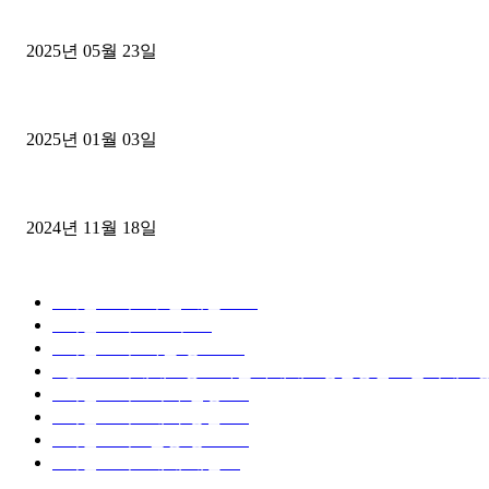
중고트럭매매 유튜브로 실버버튼? 디젤트럭이 해냈습니다 (감동 실화
2025년 05월 23일
1톤운송업 콜바리 4년동안 하시다가 1톤화물차+영업용넘버가격비교
2025년 01월 03일
윙바디 3.5톤트럭+화물개별넘버 동시계약손님, 지입정리 인터뷰
2024년 11월 18일
디젤트럭 카테고리
■디젤트럭■ 추천.매물
1168
■디젤트럭스토리
428
■디젤트럭■화물.정보
188
■중고트럭매매 ■중고화물차매매 ■영업용번호판시세 ■중
■디젤트럭■ 허가.진행
128
■디젤트럭■ 계약.상담
126
■디젤트럭■ 운송.정보
121
■디젤트럭■ 매매.매입
69