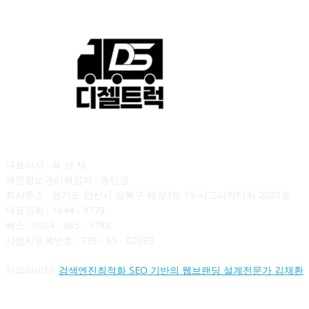
회사소개
대표이사 : 육 성 재
개인정보관리책임자 : 송민영
회사주소 : 경기도 안산시 상록구 해양3로 15 시그니처타워 2020호
대표전화 : 1644 - 9779
팩스 : 0504 - 065 - 7788
사업자등록번호 : 739 - 85 - 02383
카피라이터:
검색엔진최적화 SEO 기반의 웹브랜딩 설계전문가 김재환
FOLLOW US