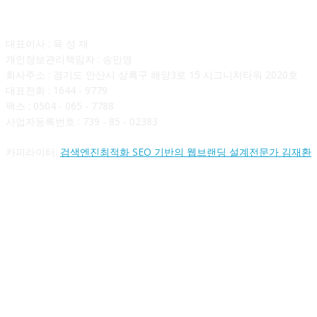
회사소개
대표이사 : 육 성 재
개인정보관리책임자 : 송민영
회사주소 : 경기도 안산시 상록구 해양3로 15 시그니처타워 2020호
대표전화 : 1644 - 9779
팩스 : 0504 - 065 - 7788
사업자등록번호 : 739 - 85 - 02383
카피라이터:
검색엔진최적화 SEO 기반의 웹브랜딩 설계전문가 김재환
FOLLOW US