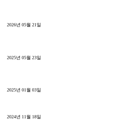
[김해트럭매매] 3.5톤 윙바디에 개별화물넘버 달고 월 고정 지입료 
후기
2026년 05월 21일
■트럭기사■ 인생.극장
중고트럭매매 유튜브로 실버버튼? 디젤트럭이 해냈습니다 (감동 실화
2025년 05월 23일
1톤운송업 콜바리 4년동안 하시다가 1톤화물차+영업용넘버가격비교
젤트럭으로 정리!
2025년 01월 03일
윙바디 3.5톤트럭+화물개별넘버 동시계약손님, 지입정리 인터뷰
2024년 11월 18일
디젤트럭 카테고리