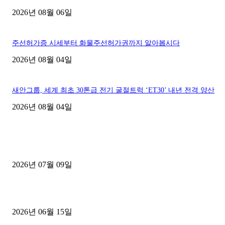
2026년 08월 06일
주선허가증 시세부터 화물주선허가권까지 알아봅시다
2026년 08월 04일
새안그룹, 세계 최초 30톤급 전기 굴절트럭 ‘ET30’ 내년 전격 양산
2026년 08월 04일
■디젤트럭■ 허가.진행
파주시 1.2톤 카고트럭 용달넘버 구매 완료! 접수까지 신속하게 진행
2026년 07월 09일
용인 고객님 1.2톤 냉동탑차 영업용번호판 계약 완료
2026년 06월 15일