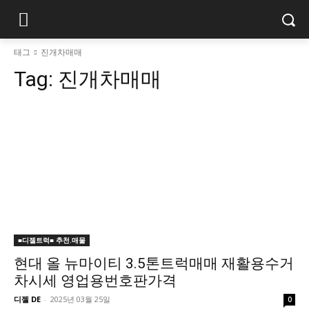
태그
진개차매매
Tag:
진개차매매
■디젤트럭■ 추천.매물
현대 올 뉴마이티 3.5톤트럭매매 재활용수거
차시세 영업용번호판가격
디젤 DE
-
2025년 03월 25일
0