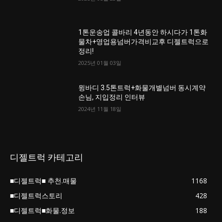
1톤운송업 콜바리 4년동안 하시다가 1톤화
물차+영업용넘버가격비교후 디젤트럭으로
정리!
2025년 01월 03일
윙바디 3.5톤트럭+화물개별넘버 동시계약
손님, 지입정리 인터뷰
2024년 11월 18일
디젤트럭 카테고리
■디젤트럭■ 추천.매물
1168
■디젤트럭스토리
428
■디젤트럭■화물.정보
188