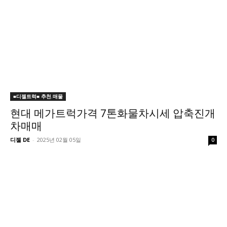
■디젤트럭■ 추천.매물
현대 메가트럭가격 7톤화물차시세 압축진개
차매매
디젤 DE
-
2025년 02월 05일
0