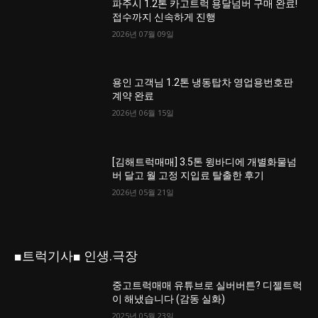
파주시 1.2톤 카고트럭 용달넘버 구매 완료!
접수까지 신속하게 진행
2026년 07월 09일
용인 고객님 1.2톤 냉동탑차 영업용번호판
계약 완료
2026년 06월 15일
[김해트럭매매] 3.5톤 윙바디에 개별화물넘
버 달고 월 고정 지입료 탈출한 후기
2026년 05월 21일
■트럭기사■ 인생.극장
중고트럭매매 유튜브로 실버버튼? 디젤트럭
이 해냈습니다 (감동 실화)
2025년 05월 23일