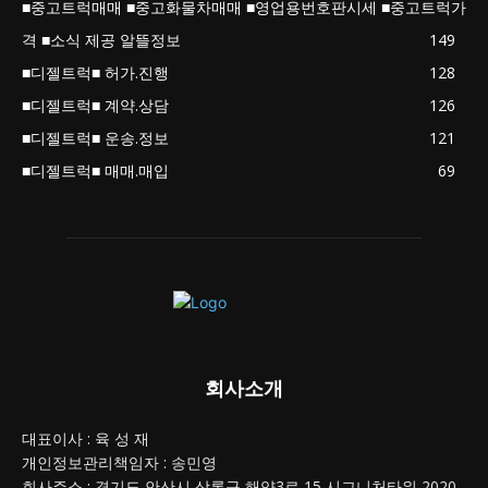
■중고트럭매매 ■중고화물차매매 ■영업용번호판시세 ■중고트럭가
격 ■소식 제공 알뜰정보
149
■디젤트럭■ 허가.진행
128
■디젤트럭■ 계약.상담
126
■디젤트럭■ 운송.정보
121
■디젤트럭■ 매매.매입
69
회사소개
대표이사 : 육 성 재
개인정보관리책임자 : 송민영
회사주소 : 경기도 안산시 상록구 해양3로 15 시그니처타워 2020