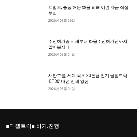
트럼프, 중동 해운·화물 피해 이란 자금 직접
투입
2026년 08월 06일
주선허가증 시세부터 화물주선허가권까지
알아봅시다
2026년 08월 04일
새안그룹, 세계 최초 30톤급 전기 굴절트럭
‘ET30’ 내년 전격 양산
2026년 08월 04일
■디젤트럭■ 허가.진행