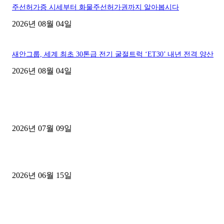
주선허가증 시세부터 화물주선허가권까지 알아봅시다
2026년 08월 04일
새안그룹, 세계 최초 30톤급 전기 굴절트럭 ‘ET30’ 내년 전격 양산
2026년 08월 04일
■디젤트럭■ 허가.진행
파주시 1.2톤 카고트럭 용달넘버 구매 완료! 접수까지 신속하게 진행
2026년 07월 09일
용인 고객님 1.2톤 냉동탑차 영업용번호판 계약 완료
2026년 06월 15일
[김해트럭매매] 3.5톤 윙바디에 개별화물넘버 달고 월 고정 지입료 
후기