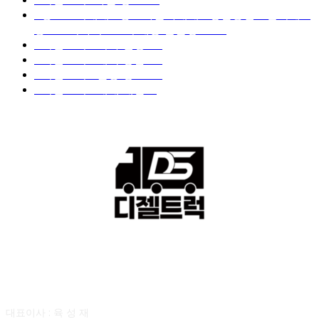
■중고트럭매매 ■중고화물차매매 ■영업용번호판시세 ■
중고트럭가격 ■소식 제공 알뜰정보
149
■디젤트럭■ 허가.진행
128
■디젤트럭■ 계약.상담
126
■디젤트럭■ 운송.정보
121
■디젤트럭■ 매매.매입
69
회사소개
대표이사 : 육 성 재