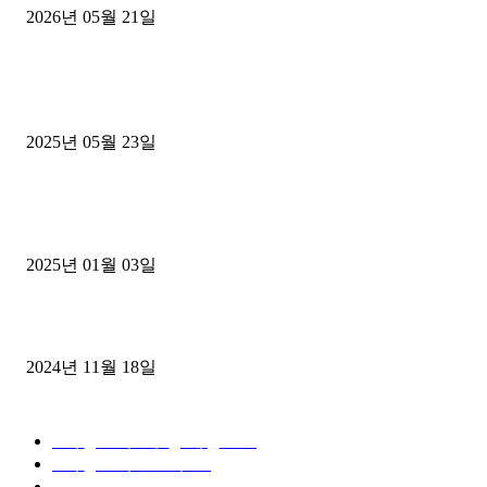
2026년 05월 21일
■트럭기사■ 인생.극장
중고트럭매매 유튜브로 실버버튼? 디젤트럭이 해냈습니다 (감동 실화
2025년 05월 23일
1톤운송업 콜바리 4년동안 하시다가 1톤화물차+영업용넘버가격비교
젤트럭으로 정리!
2025년 01월 03일
윙바디 3.5톤트럭+화물개별넘버 동시계약손님, 지입정리 인터뷰
2024년 11월 18일
디젤트럭 카테고리
■디젤트럭■ 추천.매물
1168
■디젤트럭스토리
428
■디젤트럭■화물.정보
188