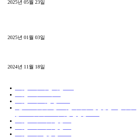
2025년 05월 23일
1톤운송업 콜바리 4년동안 하시다가 1톤화물차+영업용넘버가격비교
젤트럭으로 정리!
2025년 01월 03일
윙바디 3.5톤트럭+화물개별넘버 동시계약손님, 지입정리 인터뷰
2024년 11월 18일
디젤트럭 카테고리
■디젤트럭■ 추천.매물
1168
■디젤트럭스토리
428
■디젤트럭■화물.정보
188
■중고트럭매매 ■중고화물차매매 ■영업용번호판시세 ■
중고트럭가격 ■소식 제공 알뜰정보
149
■디젤트럭■ 허가.진행
128
■디젤트럭■ 계약.상담
126
■디젤트럭■ 운송.정보
121