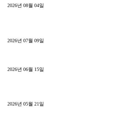
2026년 08월 04일
■디젤트럭■ 허가.진행
파주시 1.2톤 카고트럭 용달넘버 구매 완료! 접수까지 신속하게 진행
2026년 07월 09일
용인 고객님 1.2톤 냉동탑차 영업용번호판 계약 완료
2026년 06월 15일
[김해트럭매매] 3.5톤 윙바디에 개별화물넘버 달고 월 고정 지입료 
후기
2026년 05월 21일
■트럭기사■ 인생.극장
중고트럭매매 유튜브로 실버버튼? 디젤트럭이 해냈습니다 (감동 실화