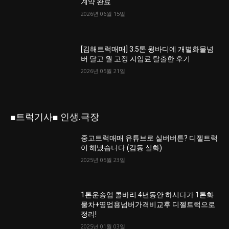
계약 완료
2026년 06월 15일
[김해트럭매매] 3.5톤 윙바디에 개별화물넘
버 달고 월 고정 지입료 탈출한 후기
2026년 05월 21일
■트럭기사■ 인생.극장
중고트럭매매 유튜브로 실버버튼? 디젤트럭
이 해냈습니다 (감동 실화)
2025년 05월 23일
1톤운송업 콜바리 4년동안 하시다가 1톤화
물차+영업용넘버가격비교후 디젤트럭으로
정리!
2025년 01월 03일