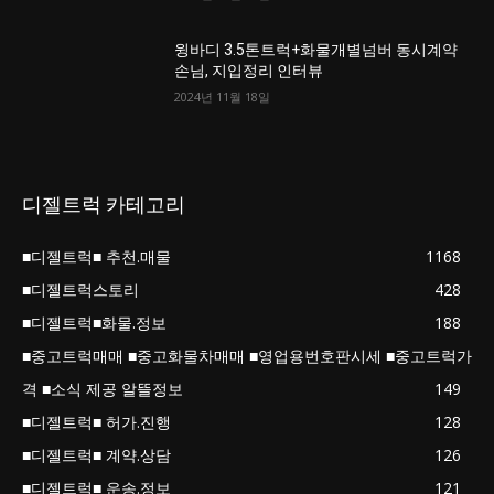
윙바디 3.5톤트럭+화물개별넘버 동시계약
손님, 지입정리 인터뷰
2024년 11월 18일
디젤트럭 카테고리
■디젤트럭■ 추천.매물
1168
■디젤트럭스토리
428
■디젤트럭■화물.정보
188
■중고트럭매매 ■중고화물차매매 ■영업용번호판시세 ■중고트럭가
격 ■소식 제공 알뜰정보
149
■디젤트럭■ 허가.진행
128
■디젤트럭■ 계약.상담
126
■디젤트럭■ 운송.정보
121