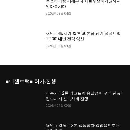
주선허가증 시세부터 화물주선허가권까지
알아봅시다
2026년 08월 04일
새안그룹, 세계 최초 30톤급 전기 굴절트럭
‘ET30’ 내년 전격 양산
2026년 08월 04일
■디젤트럭■ 허가.진행
파주시 1.2톤 카고트럭 용달넘버 구매 완료!
접수까지 신속하게 진행
2026년 07월 09일
용인 고객님 1.2톤 냉동탑차 영업용번호판