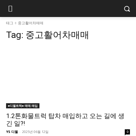
태그
중고활어차매매
Tag:
중고활어차매매
■디젤트럭■ 매매.매입
1.2톤화물트럭 탑차 매입하고 오는 길에 생
긴 일?!
YS 디젤
-
2025년 06월 12일
0