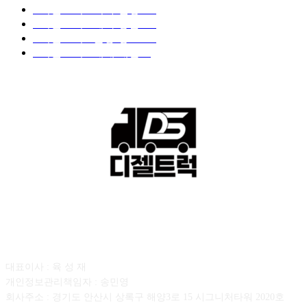
■디젤트럭■ 허가.진행
128
■디젤트럭■ 계약.상담
126
■디젤트럭■ 운송.정보
121
■디젤트럭■ 매매.매입
69
회사소개
대표이사 : 육 성 재
개인정보관리책임자 : 송민영
회사주소 : 경기도 안산시 상록구 해양3로 15 시그니처타워 2020호