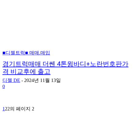
■디젤트럭■ 매매.매입
경기트럭매매 더쎈 4톤윙바디+노란번호판가
격 비교후에 출고
디젤 DE
-
2024년 11월 13일
0
1
2
2의 페이지 2