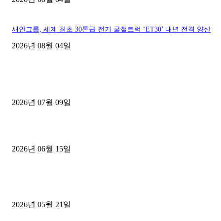
새안그룹, 세계 최초 30톤급 전기 굴절트럭 ‘ET30’ 내년 전격 양산
2026년 08월 04일
■디젤트럭■ 허가.진행
파주시 1.2톤 카고트럭 용달넘버 구매 완료! 접수까지 신속하게 진행
2026년 07월 09일
용인 고객님 1.2톤 냉동탑차 영업용번호판 계약 완료
2026년 06월 15일
[김해트럭매매] 3.5톤 윙바디에 개별화물넘버 달고 월 고정 지입료 
후기
2026년 05월 21일
■트럭기사■ 인생.극장