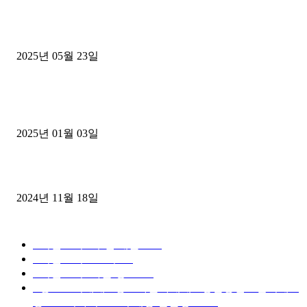
중고트럭매매 유튜브로 실버버튼? 디젤트럭이 해냈습니다 (감동 실화
2025년 05월 23일
1톤운송업 콜바리 4년동안 하시다가 1톤화물차+영업용넘버가격비교
젤트럭으로 정리!
2025년 01월 03일
윙바디 3.5톤트럭+화물개별넘버 동시계약손님, 지입정리 인터뷰
2024년 11월 18일
디젤트럭 카테고리
■디젤트럭■ 추천.매물
1168
■디젤트럭스토리
428
■디젤트럭■화물.정보
188
■중고트럭매매 ■중고화물차매매 ■영업용번호판시세 ■
중고트럭가격 ■소식 제공 알뜰정보
149