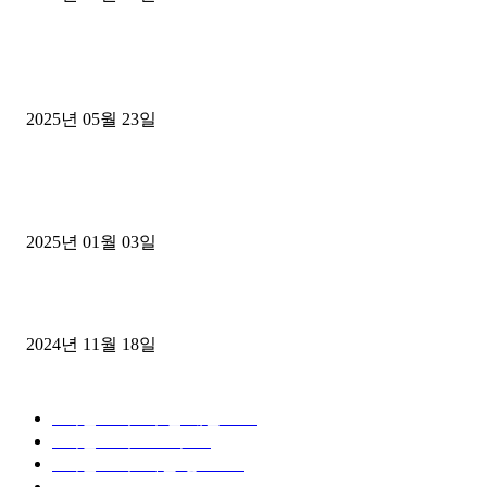
■트럭기사■ 인생.극장
중고트럭매매 유튜브로 실버버튼? 디젤트럭이 해냈습니다 (감동 실화
2025년 05월 23일
1톤운송업 콜바리 4년동안 하시다가 1톤화물차+영업용넘버가격비교
젤트럭으로 정리!
2025년 01월 03일
윙바디 3.5톤트럭+화물개별넘버 동시계약손님, 지입정리 인터뷰
2024년 11월 18일
디젤트럭 카테고리
■디젤트럭■ 추천.매물
1168
■디젤트럭스토리
428
■디젤트럭■화물.정보
188
■중고트럭매매 ■중고화물차매매 ■영업용번호판시세 ■