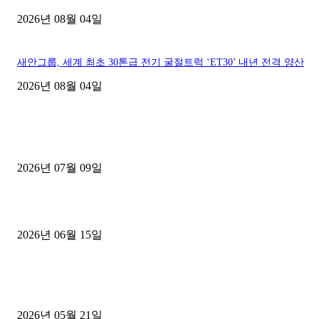
2026년 08월 04일
새안그룹, 세계 최초 30톤급 전기 굴절트럭 ‘ET30’ 내년 전격 양산
2026년 08월 04일
■디젤트럭■ 허가.진행
파주시 1.2톤 카고트럭 용달넘버 구매 완료! 접수까지 신속하게 진행
2026년 07월 09일
용인 고객님 1.2톤 냉동탑차 영업용번호판 계약 완료
2026년 06월 15일
[김해트럭매매] 3.5톤 윙바디에 개별화물넘버 달고 월 고정 지입료 
후기
2026년 05월 21일