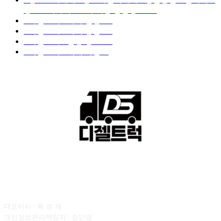
중고트럭가격 ■소식 제공 알뜰정보
149
■디젤트럭■ 허가.진행
128
■디젤트럭■ 계약.상담
126
■디젤트럭■ 운송.정보
121
■디젤트럭■ 매매.매입
69
회사소개
대표이사 : 육 성 재
개인정보관리책임자 : 송민영