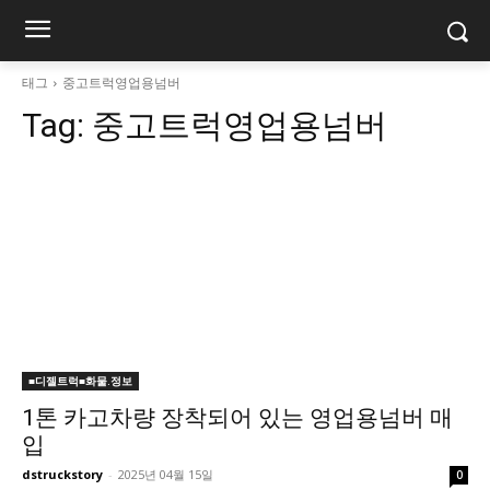
태그
중고트럭영업용넘버
Tag:
중고트럭영업용넘버
■디젤트럭■화물.정보
1톤 카고차량 장착되어 있는 영업용넘버 매
입
dstruckstory
-
2025년 04월 15일
0