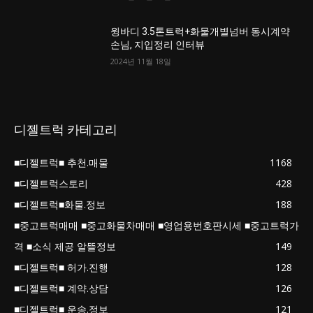
윙바디 3.5톤트럭+화물개별넘버 동시계약
손님, 지입정리 인터뷰
2024년 11월 18일
디젤트럭 카테고리
■디젤트럭■ 추천.매물
1168
■디젤트럭스토리
428
■디젤트럭■화물.정보
188
■중고트럭매매 ■중고화물차매매 ■영업용번호판시세 ■중고트럭가
격 ■소식 제공 알뜰정보
149
■디젤트럭■ 허가.진행
128
■디젤트럭■ 계약.상담
126
■디젤트럭■ 운송.정보
121