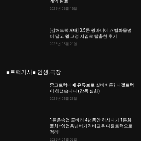
계약 완료
2026년 06월 15일
[김해트럭매매] 3.5톤 윙바디에 개별화물넘
버 달고 월 고정 지입료 탈출한 후기
2026년 05월 21일
■트럭기사■ 인생.극장
중고트럭매매 유튜브로 실버버튼? 디젤트럭
이 해냈습니다 (감동 실화)
2025년 05월 23일
1톤운송업 콜바리 4년동안 하시다가 1톤화
물차+영업용넘버가격비교후 디젤트럭으로
정리!
2025년 01월 03일