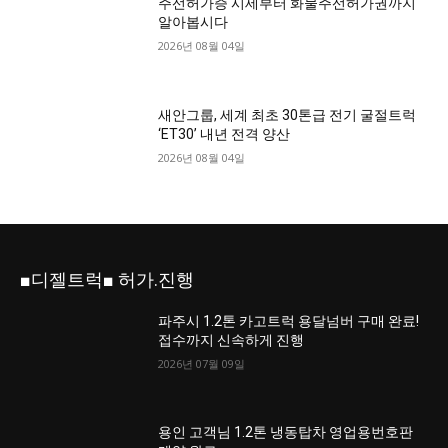
주선허가증 시세부터 화물주선허가권까지
알아봅시다
2026년 08월 04일
새안그룹, 세계 최초 30톤급 전기 굴절트럭
‘ET30’ 내년 전격 양산
2026년 08월 04일
■디젤트럭■ 허가.진행
파주시 1.2톤 카고트럭 용달넘버 구매 완료!
접수까지 신속하게 진행
2026년 07월 09일
용인 고객님 1.2톤 냉동탑차 영업용번호판