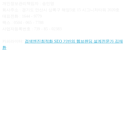
개인정보관리책임자 : 송민영
회사주소 : 경기도 안산시 상록구 해양3로 15 시그니처타워 2020호
대표전화 : 1644 - 9779
팩스 : 0504 - 065 - 7788
사업자등록번호 : 739 - 85 - 02383
카피라이터:
검색엔진최적화 SEO 기반의 웹브랜딩 설계전문가 김재
환
FOLLOW US