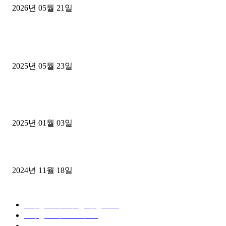
2026년 05월 21일
■트럭기사■ 인생.극장
중고트럭매매 유튜브로 실버버튼? 디젤트럭이 해냈습니다 (감동 실화
2025년 05월 23일
1톤운송업 콜바리 4년동안 하시다가 1톤화물차+영업용넘버가격비교
젤트럭으로 정리!
2025년 01월 03일
윙바디 3.5톤트럭+화물개별넘버 동시계약손님, 지입정리 인터뷰
2024년 11월 18일
디젤트럭 카테고리
■디젤트럭■ 추천.매물
1168
■디젤트럭스토리
428
■디젤트럭■화물.정보
188