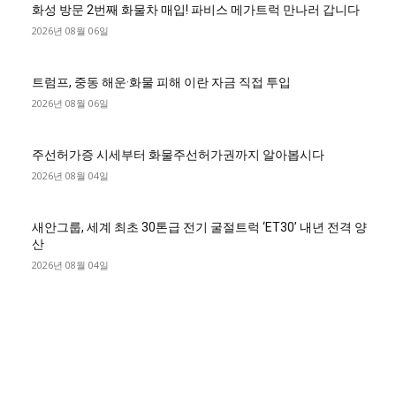
화성 방문 2번째 화물차 매입! 파비스 메가트럭 만나러 갑니다
2026년 08월 06일
트럼프, 중동 해운·화물 피해 이란 자금 직접 투입
2026년 08월 06일
주선허가증 시세부터 화물주선허가권까지 알아봅시다
2026년 08월 04일
새안그룹, 세계 최초 30톤급 전기 굴절트럭 ‘ET30’ 내년 전격 양
산
2026년 08월 04일
■디젤트럭■ 허가.진행
파주시 1.2톤 카고트럭 용달넘버 구매 완료! 접수까지 신속하게
진행