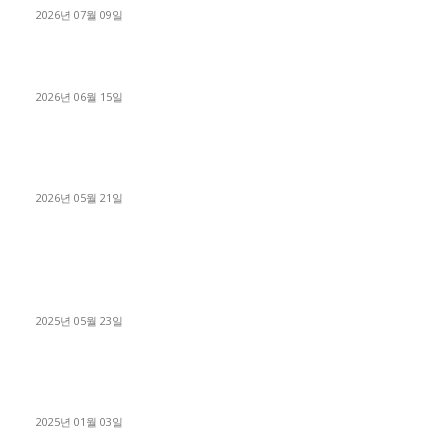
2026년 07월 09일
용인 고객님 1.2톤 냉동탑차 영업용번호판 계약 완료
2026년 06월 15일
[김해트럭매매] 3.5톤 윙바디에 개별화물넘버 달고 월 고정 지입
료 탈출한 후기
2026년 05월 21일
■트럭기사■ 인생.극장
중고트럭매매 유튜브로 실버버튼? 디젤트럭이 해냈습니다 (감동
실화)
2025년 05월 23일
1톤운송업 콜바리 4년동안 하시다가 1톤화물차+영업용넘버가
격비교후 디젤트럭으로 정리!
2025년 01월 03일