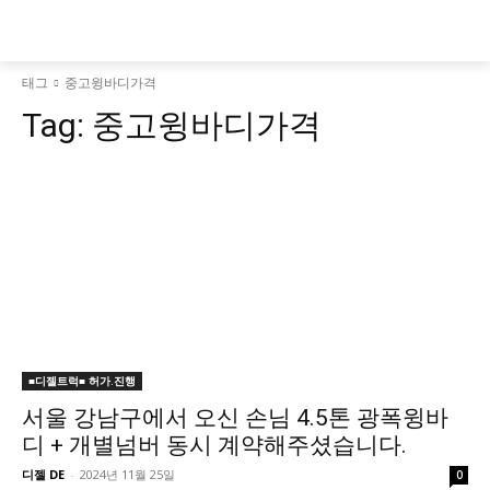
태그
중고윙바디가격
Tag:
중고윙바디가격
■디젤트럭■ 허가.진행
서울 강남구에서 오신 손님 4.5톤 광폭윙바
디 + 개별넘버 동시 계약해주셨습니다.
디젤 DE
-
2024년 11월 25일
0