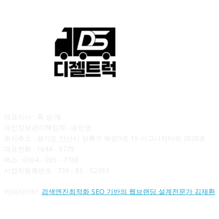
회사소개
대표이사 : 육 성 재
개인정보관리책임자 : 송민영
회사주소 : 경기도 안산시 상록구 해양3로 15 시그니처타워 2020호
대표전화 : 1644 - 9779
팩스 : 0504 - 065 - 7788
사업자등록번호 : 739 - 85 - 02383
카피라이터:
검색엔진최적화 SEO 기반의 웹브랜딩 설계전문가 김재환
FOLLOW US