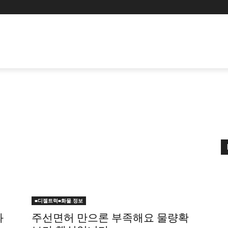
■디젤트럭■화물.정보
와
주선면허 만으론 부족해요 물량확