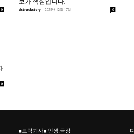
보가 핵심입니다.
dstruckstory
-
2025년 12월 17일
0
0
대
0
■트럭기사■ 인생.극장