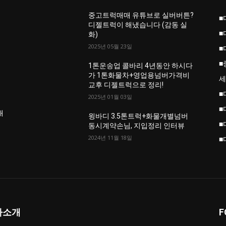
중고트럭매매 유튜브로 실버버튼?
■
진
디젤트럭이 해냈습니다 (감동 실
■
화)
2025년 05월 23일
■
■
업
1톤운송업 콜바리 4년동안 하시다
가 1톤화물차+영업용넘버가격비
세
교후 디젤트럭으로 정리!
■
2025년 01월 03일
■
개
윙바디 3.5톤트럭+화물개별넘버
■
동시계약손님, 지입정리 인터뷰
2024년 11월 18일
■
사소개
F