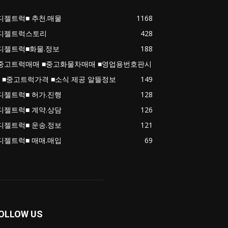
디젤트럭■ 추천.매물
1168
디젤트럭스토리
428
디젤트럭■화물.정보
188
중고트럭매매 ■중고화물차매매 ■영업용번호판시
 ■중고트럭가격 ■소식 제공 알뜰정보
149
디젤트럭■ 허가.진행
128
디젤트럭■ 계약.상담
126
디젤트럭■ 운송.정보
121
디젤트럭■ 매매.매입
69
OLLOW US