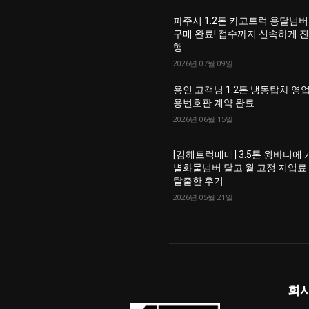
파주시 1.2톤 카고트럭 용달넘버
구매 완료! 접수까지 신속하게 
행
2026년 07월 09일
용인 고객님 1.2톤 냉동탑차 영
용번호판 계약 완료
2026년 06월 15일
[김해트럭매매] 3.5톤 윙바디에 
별화물넘버 달고 월 고정 지입료
탈출한 후기
2026년 05월 21일
회