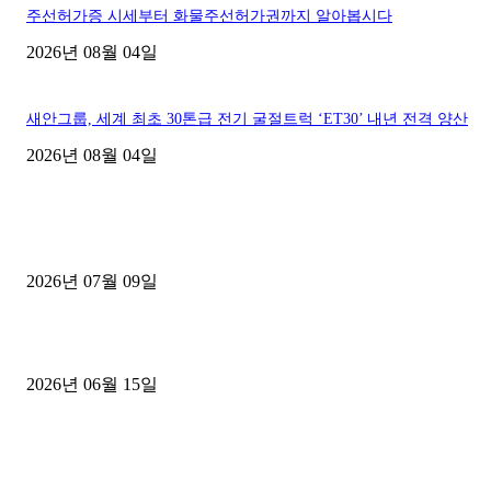
주선허가증 시세부터 화물주선허가권까지 알아봅시다
2026년 08월 04일
새안그룹, 세계 최초 30톤급 전기 굴절트럭 ‘ET30’ 내년 전격 양산
2026년 08월 04일
■디젤트럭■ 허가.진행
파주시 1.2톤 카고트럭 용달넘버 구매 완료! 접수까지 신속하게 진행
2026년 07월 09일
용인 고객님 1.2톤 냉동탑차 영업용번호판 계약 완료
2026년 06월 15일
[김해트럭매매] 3.5톤 윙바디에 개별화물넘버 달고 월 고정 지입료 
후기