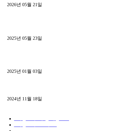
2026년 05월 21일
■트럭기사■ 인생.극장
중고트럭매매 유튜브로 실버버튼? 디젤트럭이 해냈습니다 (감동 실화
2025년 05월 23일
1톤운송업 콜바리 4년동안 하시다가 1톤화물차+영업용넘버가격비교
젤트럭으로 정리!
2025년 01월 03일
윙바디 3.5톤트럭+화물개별넘버 동시계약손님, 지입정리 인터뷰
2024년 11월 18일
디젤트럭 카테고리
■디젤트럭■ 추천.매물
1168
■디젤트럭스토리
428
■디젤트럭■화물.정보
188