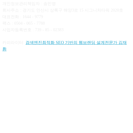
개인정보관리책임자 : 송민영
회사주소 : 경기도 안산시 상록구 해양3로 15 시그니처타워 2020호
대표전화 : 1644 - 9779
팩스 : 0504 - 065 - 7788
사업자등록번호 : 739 - 85 - 02383
카피라이터:
검색엔진최적화 SEO 기반의 웹브랜딩 설계전문가 김재
환
FOLLOW US