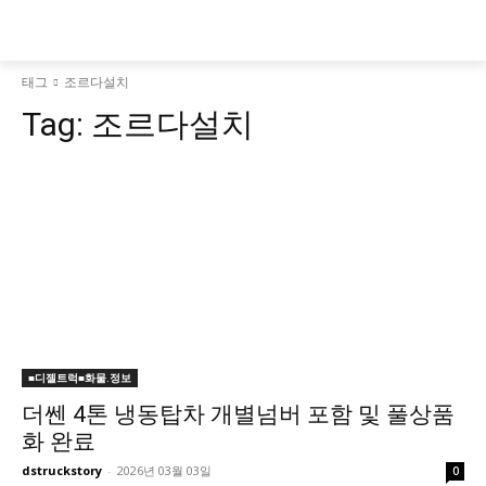
태그
조르다설치
Tag:
조르다설치
■디젤트럭■화물.정보
더쎈 4톤 냉동탑차 개별넘버 포함 및 풀상품
화 완료
dstruckstory
-
2026년 03월 03일
0