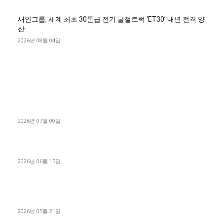
새안그룹, 세계 최초 30톤급 전기 굴절트럭 ‘ET30’ 내년 전격 양
산
2026년 08월 04일
■디젤트럭■ 허가.진행
파주시 1.2톤 카고트럭 용달넘버 구매 완료! 접수까지 신속하게
진행
2026년 07월 09일
용인 고객님 1.2톤 냉동탑차 영업용번호판 계약 완료
2026년 06월 15일
[김해트럭매매] 3.5톤 윙바디에 개별화물넘버 달고 월 고정 지입
료 탈출한 후기
2026년 05월 21일