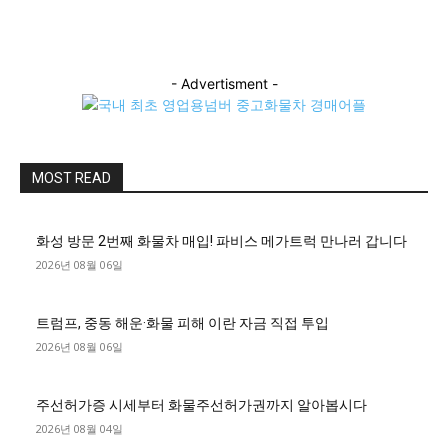
- Advertisment -
MOST READ
화성 방문 2번째 화물차 매입! 파비스 메가트럭 만나러 갑니다
2026년 08월 06일
트럼프, 중동 해운·화물 피해 이란 자금 직접 투입
2026년 08월 06일
주선허가증 시세부터 화물주선허가권까지 알아봅시다
2026년 08월 04일