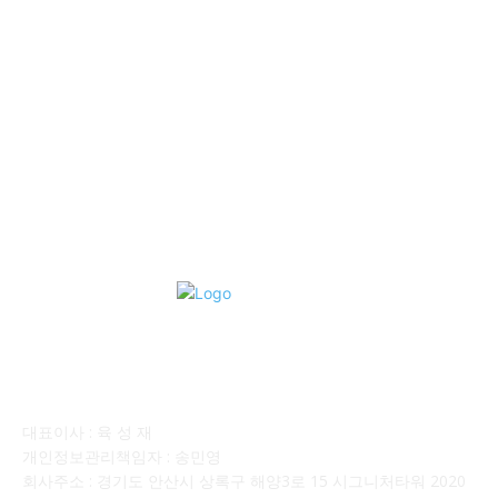
■중고트럭매매 ■중고화물차매매 ■영업용번호판시세 ■중고트럭가
격 ■소식 제공 알뜰정보
149
■디젤트럭■ 허가.진행
128
■디젤트럭■ 계약.상담
126
■디젤트럭■ 운송.정보
121
■디젤트럭■ 매매.매입
69
회사소개
대표이사 : 육 성 재
개인정보관리책임자 : 송민영
회사주소 : 경기도 안산시 상록구 해양3로 15 시그니처타워 2020