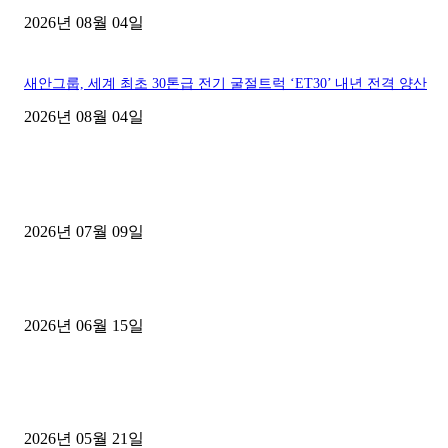
2026년 08월 04일
새안그룹, 세계 최초 30톤급 전기 굴절트럭 ‘ET30’ 내년 전격 양산
2026년 08월 04일
■디젤트럭■ 허가.진행
파주시 1.2톤 카고트럭 용달넘버 구매 완료! 접수까지 신속하게 진행
2026년 07월 09일
용인 고객님 1.2톤 냉동탑차 영업용번호판 계약 완료
2026년 06월 15일
[김해트럭매매] 3.5톤 윙바디에 개별화물넘버 달고 월 고정 지입료 
후기
2026년 05월 21일