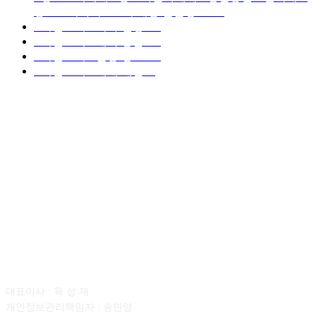
중고트럭가격 ■소식 제공 알뜰정보
149
■디젤트럭■ 허가.진행
128
■디젤트럭■ 계약.상담
126
■디젤트럭■ 운송.정보
121
■디젤트럭■ 매매.매입
69
회사소개
대표이사 : 육 성 재
개인정보관리책임자 : 송민영