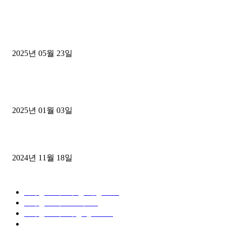
■트럭기사■ 인생.극장
중고트럭매매 유튜브로 실버버튼? 디젤트럭이 해냈습니다 (감동 실화
2025년 05월 23일
1톤운송업 콜바리 4년동안 하시다가 1톤화물차+영업용넘버가격비교
젤트럭으로 정리!
2025년 01월 03일
윙바디 3.5톤트럭+화물개별넘버 동시계약손님, 지입정리 인터뷰
2024년 11월 18일
디젤트럭 카테고리
■디젤트럭■ 추천.매물
1168
■디젤트럭스토리
428
■디젤트럭■화물.정보
188
■중고트럭매매 ■중고화물차매매 ■영업용번호판시세 ■