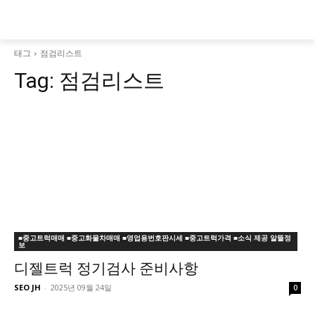
태그
점검리스트
Tag:
점검리스트
■중고트럭매매 ■중고화물차매매 ■영업용번호판시세 ■중고트럭가격 ■소식 제공 알뜰정
보
디젤트럭 정기검사 준비사항
SEO JH
-
2025년 09월 24일
0