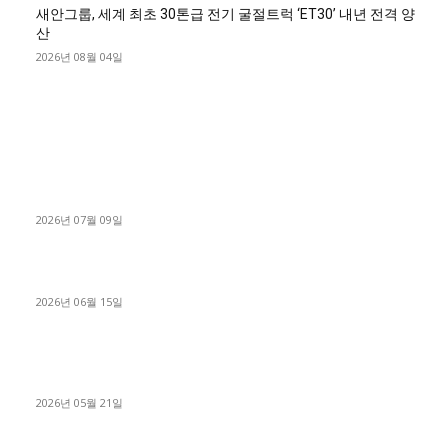
새안그룹, 세계 최초 30톤급 전기 굴절트럭 ‘ET30’ 내년 전격 양
산
2026년 08월 04일
■디젤트럭■ 허가.진행
파주시 1.2톤 카고트럭 용달넘버 구매 완료! 접수까지 신속하게
진행
2026년 07월 09일
용인 고객님 1.2톤 냉동탑차 영업용번호판 계약 완료
2026년 06월 15일
[김해트럭매매] 3.5톤 윙바디에 개별화물넘버 달고 월 고정 지입
료 탈출한 후기
2026년 05월 21일
■트럭기사■ 인생.극장