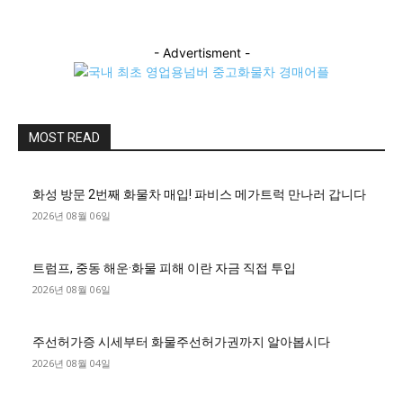
- Advertisment -
MOST READ
화성 방문 2번째 화물차 매입! 파비스 메가트럭 만나러 갑니다
2026년 08월 06일
트럼프, 중동 해운·화물 피해 이란 자금 직접 투입
2026년 08월 06일
주선허가증 시세부터 화물주선허가권까지 알아봅시다
2026년 08월 04일