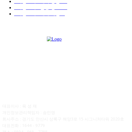
■디젤트럭■ 계약.상담
126
■디젤트럭■ 운송.정보
121
■디젤트럭■ 매매.매입
69
회사소개
대표이사 : 육 성 재
개인정보관리책임자 : 송민영
회사주소 : 경기도 안산시 상록구 해양3로 15 시그니처타워 2020호
대표전화 : 1644 - 9779
팩스 : 0504 - 065 - 7788