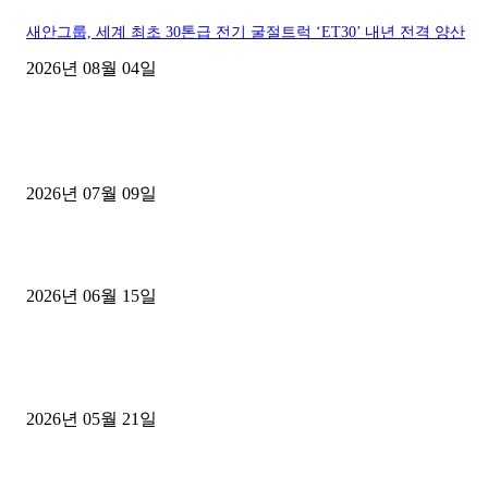
새안그룹, 세계 최초 30톤급 전기 굴절트럭 ‘ET30’ 내년 전격 양산
2026년 08월 04일
■디젤트럭■ 허가.진행
파주시 1.2톤 카고트럭 용달넘버 구매 완료! 접수까지 신속하게 진행
2026년 07월 09일
용인 고객님 1.2톤 냉동탑차 영업용번호판 계약 완료
2026년 06월 15일
[김해트럭매매] 3.5톤 윙바디에 개별화물넘버 달고 월 고정 지입료 
후기
2026년 05월 21일
■트럭기사■ 인생.극장