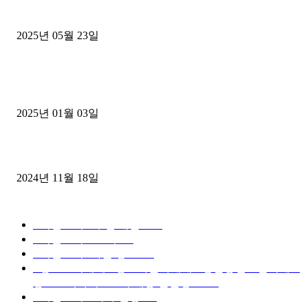
중고트럭매매 유튜브로 실버버튼? 디젤트럭이 해냈습니다 (감동 실화
2025년 05월 23일
1톤운송업 콜바리 4년동안 하시다가 1톤화물차+영업용넘버가격비교
젤트럭으로 정리!
2025년 01월 03일
윙바디 3.5톤트럭+화물개별넘버 동시계약손님, 지입정리 인터뷰
2024년 11월 18일
디젤트럭 카테고리
■디젤트럭■ 추천.매물
1168
■디젤트럭스토리
428
■디젤트럭■화물.정보
188
■중고트럭매매 ■중고화물차매매 ■영업용번호판시세 ■
중고트럭가격 ■소식 제공 알뜰정보
149
■디젤트럭■ 허가.진행
128