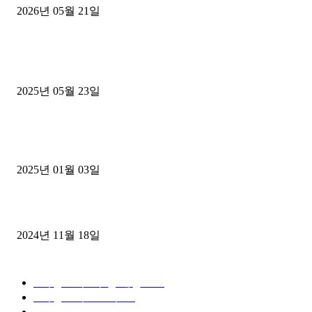
2026년 05월 21일
■트럭기사■ 인생.극장
중고트럭매매 유튜브로 실버버튼? 디젤트럭이 해냈습니다 (감동 실화
2025년 05월 23일
1톤운송업 콜바리 4년동안 하시다가 1톤화물차+영업용넘버가격비교
젤트럭으로 정리!
2025년 01월 03일
윙바디 3.5톤트럭+화물개별넘버 동시계약손님, 지입정리 인터뷰
2024년 11월 18일
디젤트럭 카테고리
■디젤트럭■ 추천.매물
1168
■디젤트럭스토리
428
■디젤트럭■화물.정보
188