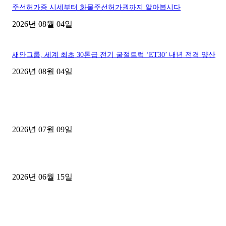
주선허가증 시세부터 화물주선허가권까지 알아봅시다
2026년 08월 04일
새안그룹, 세계 최초 30톤급 전기 굴절트럭 ‘ET30’ 내년 전격 양산
2026년 08월 04일
■디젤트럭■ 허가.진행
파주시 1.2톤 카고트럭 용달넘버 구매 완료! 접수까지 신속하게 진행
2026년 07월 09일
용인 고객님 1.2톤 냉동탑차 영업용번호판 계약 완료
2026년 06월 15일
[김해트럭매매] 3.5톤 윙바디에 개별화물넘버 달고 월 고정 지입료 
후기