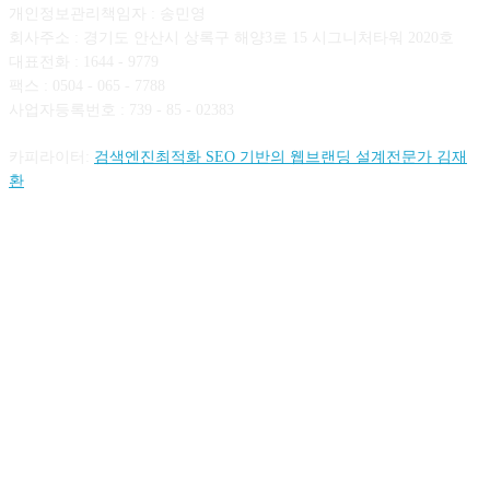
개인정보관리책임자 : 송민영
회사주소 : 경기도 안산시 상록구 해양3로 15 시그니처타워 2020호
대표전화 : 1644 - 9779
팩스 : 0504 - 065 - 7788
사업자등록번호 : 739 - 85 - 02383
카피라이터:
검색엔진최적화 SEO 기반의 웹브랜딩 설계전문가 김재
환
FOLLOW US