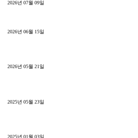
2026년 07월 09일
용인 고객님 1.2톤 냉동탑차 영업용번호판 계약 완료
2026년 06월 15일
[김해트럭매매] 3.5톤 윙바디에 개별화물넘버 달고 월 고정 지입료 
후기
2026년 05월 21일
■트럭기사■ 인생.극장
중고트럭매매 유튜브로 실버버튼? 디젤트럭이 해냈습니다 (감동 실화
2025년 05월 23일
1톤운송업 콜바리 4년동안 하시다가 1톤화물차+영업용넘버가격비교
젤트럭으로 정리!
2025년 01월 03일