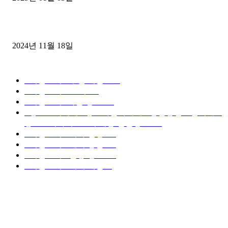
윙바디 3.5톤트럭+화물개별넘버 동시계약손님, 지입정리 인터뷰
2024년 11월 18일
디젤트럭 카테고리
■디젤트럭■ 추천.매물
1168
■디젤트럭스토리
428
■디젤트럭■화물.정보
188
■중고트럭매매 ■중고화물차매매 ■영업용번호판시세 ■
중고트럭가격 ■소식 제공 알뜰정보
149
■디젤트럭■ 허가.진행
128
■디젤트럭■ 계약.상담
126
■디젤트럭■ 운송.정보
121
■디젤트럭■ 매매.매입
69