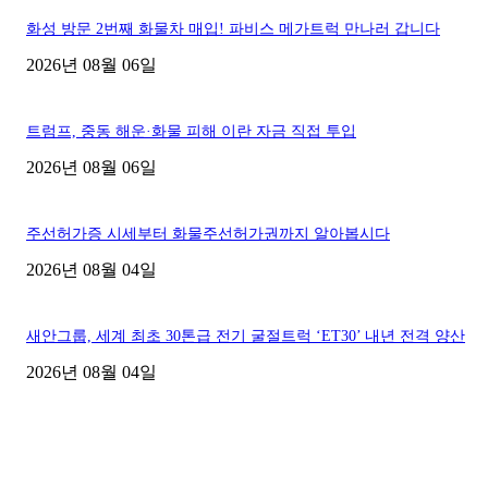
화성 방문 2번째 화물차 매입! 파비스 메가트럭 만나러 갑니다
2026년 08월 06일
트럼프, 중동 해운·화물 피해 이란 자금 직접 투입
2026년 08월 06일
주선허가증 시세부터 화물주선허가권까지 알아봅시다
2026년 08월 04일
새안그룹, 세계 최초 30톤급 전기 굴절트럭 ‘ET30’ 내년 전격 양산
2026년 08월 04일
■디젤트럭■ 허가.진행
파주시 1.2톤 카고트럭 용달넘버 구매 완료! 접수까지 신속하게 진행