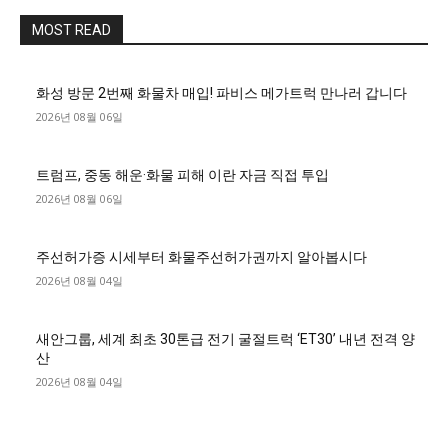
MOST READ
화성 방문 2번째 화물차 매입! 파비스 메가트럭 만나러 갑니다
2026년 08월 06일
트럼프, 중동 해운·화물 피해 이란 자금 직접 투입
2026년 08월 06일
주선허가증 시세부터 화물주선허가권까지 알아봅시다
2026년 08월 04일
새안그룹, 세계 최초 30톤급 전기 굴절트럭 ‘ET30’ 내년 전격 양
산
2026년 08월 04일
■디젤트럭■ 허가.진행