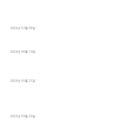
파주시 1.2톤 카고트럭 용달넘버 구매 완료! 접수까지 신속하게
진행
2026년 07월 09일
용인 고객님 1.2톤 냉동탑차 영업용번호판 계약 완료
2026년 06월 15일
[김해트럭매매] 3.5톤 윙바디에 개별화물넘버 달고 월 고정 지입
료 탈출한 후기
2026년 05월 21일
■트럭기사■ 인생.극장
중고트럭매매 유튜브로 실버버튼? 디젤트럭이 해냈습니다 (감동
실화)
2025년 05월 23일