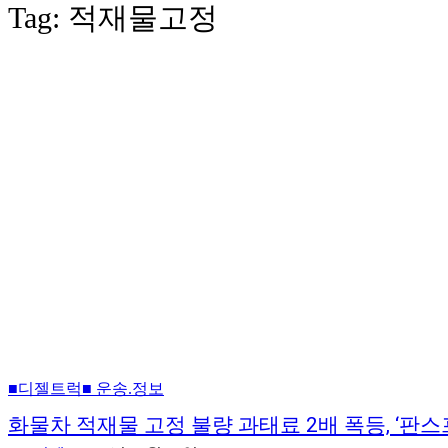
Tag:
적재물고정
■디젤트럭■ 운송.정보
화물차 적재물 고정 불량 과태료 2배 폭등, ‘판스