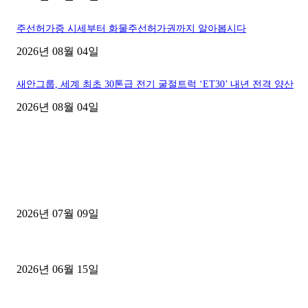
주선허가증 시세부터 화물주선허가권까지 알아봅시다
2026년 08월 04일
새안그룹, 세계 최초 30톤급 전기 굴절트럭 ‘ET30’ 내년 전격 양산
2026년 08월 04일
■디젤트럭■ 허가.진행
파주시 1.2톤 카고트럭 용달넘버 구매 완료! 접수까지 신속하게 진행
2026년 07월 09일
용인 고객님 1.2톤 냉동탑차 영업용번호판 계약 완료
2026년 06월 15일
[김해트럭매매] 3.5톤 윙바디에 개별화물넘버 달고 월 고정 지입료 