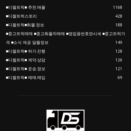
■디젤트럭■ 추천.매물
1168
■디젤트럭스토리
428
■디젤트럭■화물.정보
188
■중고트럭매매 ■중고화물차매매 ■영업용번호판시세 ■중고트럭가
격 ■소식 제공 알뜰정보
149
■디젤트럭■ 허가.진행
128
■디젤트럭■ 계약.상담
126
■디젤트럭■ 운송.정보
121
■디젤트럭■ 매매.매입
69