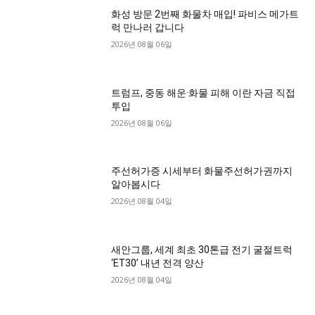
화성 방문 2번째 화물차 매입! 파비스 메가트
럭 만나러 갑니다
2026년 08월 06일
트럼프, 중동 해운·화물 피해 이란 자금 직접
투입
2026년 08월 06일
주선허가증 시세부터 화물주선허가권까지
알아봅시다
2026년 08월 04일
새안그룹, 세계 최초 30톤급 전기 굴절트럭
‘ET30’ 내년 전격 양산
2026년 08월 04일