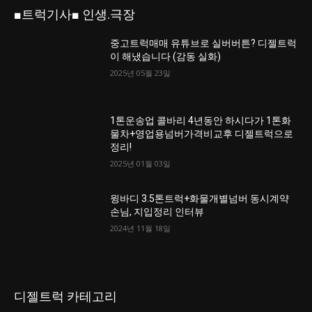
■트럭기사■ 인생.극장
중고트럭매매 유튜브로 실버버튼? 디젤트럭
이 해냈습니다 (감동 실화)
2025년 05월 23일
1톤운송업 콜바리 4년동안 하시다가 1톤화
물차+영업용넘버가격비교후 디젤트럭으로
정리!
2025년 01월 03일
윙바디 3.5톤트럭+화물개별넘버 동시계약
손님, 지입정리 인터뷰
2024년 11월 18일
디젤트럭 카테고리