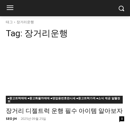
태그
장거리운행
Tag:
장거리운행
■중고트럭매매 ■중고화물차매매 ■영업용번호판시세 ■중고트럭가격 ■소식 제공 알뜰정
보
장거리 디젤트럭 운행 필수 아이템 알아보자
SEO JH
-
2025년 09월 25일
0